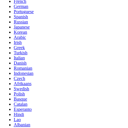
French
German
Portuguese
Spanish
Russian
Japanese
Korean
Arabic
Irish
Greek
Turkish
Italian
Danish
Romanian
Indonesian
Czech
Afrikaans
Swedish
Polish
Basque
Catalan
Esperanto
Hindi
Lao
Albanian