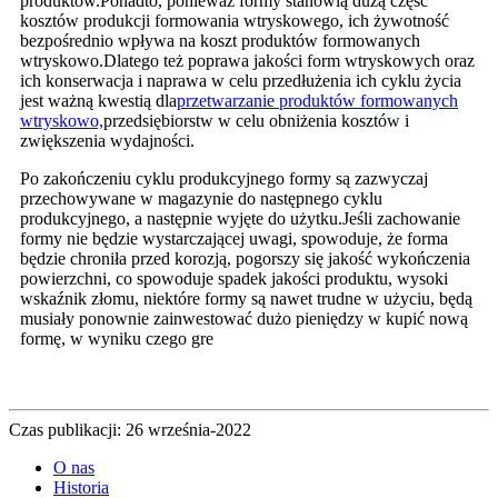
produktów.Ponadto, ponieważ formy stanowią dużą część
kosztów produkcji formowania wtryskowego, ich żywotność
bezpośrednio wpływa na koszt produktów formowanych
wtryskowo.Dlatego też poprawa jakości form wtryskowych oraz
ich konserwacja i naprawa w celu przedłużenia ich cyklu życia
jest ważną kwestią dla
przetwarzanie produktów formowanych
wtryskowo,
przedsiębiorstw w celu obniżenia kosztów i
zwiększenia wydajności.
Po zakończeniu cyklu produkcyjnego formy są zazwyczaj
przechowywane w magazynie do następnego cyklu
produkcyjnego, a następnie wyjęte do użytku.Jeśli zachowanie
formy nie będzie wystarczającej uwagi, spowoduje, że forma
będzie chroniła przed korozją, pogorszy się jakość wykończenia
powierzchni, co spowoduje spadek jakości produktu, wysoki
wskaźnik złomu, niektóre formy są nawet trudne w użyciu, będą
musiały ponownie zainwestować dużo pieniędzy w kupić nową
formę, w wyniku czego gre
Czas publikacji: 26 września-2022
O nas
Historia