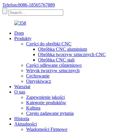
Telefon:0086-18565767889
Dom
Produkty
Części do obróbki CNC
Obróbka CNC aluminium
Obróbka tworzyw sztucznych CNC
Obróbka CNC stali
Części odlewane ciśnieniowo
Wtrysk tworzyw sztucznych
Cechowanie
Opryskiwacz
Warsztat
O nas
Zapewnienie jakości
Kategorie produktów
Kultura
Często zadawane pytania
Historia
Aktualności
Wiadomości Firmowe