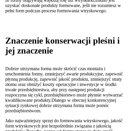
że formy odgrywają większą rolę niż wtryskarki;trudno jest
uzyskać doskonałe produkty formowane, jeśli nie rozumiesz w
pełni form podczas procesu formowania wtryskowego.
Znaczenie konserwacji pleśni i
jej znaczenie
Dobrze utrzymana forma może skrócić czas montażu i
uruchomienia formy, zmniejszyć awarie produkcyjne, zapewnić
płynną produkcję, zapewnić jakość produktu, zmniejszyć straty
złomu oraz obniżyć koszty operacyjne i inwestycje w środki
trwałe przedsiębiorstwa, aby przy następnej produkcji
rozpoczyna się cykl, przedsiębiorstwo może płynnie wytwarzać
kwalifikowane produkty.Dlatego w obecnej konkurencyjnej
sytuacji rynkowej dobrze utrzymana forma może pomóc
przedsiębiorstwom.
Jako najważniejszy sprzęt do formowania wtryskowego, jakość
form wtryskowych jest bezpośrednio związana z jakością