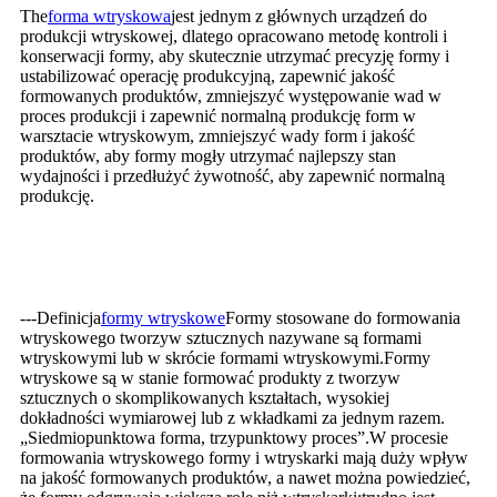
The
forma wtryskowa
jest jednym z głównych urządzeń do
produkcji wtryskowej, dlatego opracowano metodę kontroli i
konserwacji formy, aby skutecznie utrzymać precyzję formy i
ustabilizować operację produkcyjną, zapewnić jakość
formowanych produktów, zmniejszyć występowanie wad w
proces produkcji i zapewnić normalną produkcję form w
warsztacie wtryskowym, zmniejszyć wady form i jakość
produktów, aby formy mogły utrzymać najlepszy stan
wydajności i przedłużyć żywotność, aby zapewnić normalną
produkcję.
---Definicja
formy wtryskowe
Formy stosowane do formowania
wtryskowego tworzyw sztucznych nazywane są formami
wtryskowymi lub w skrócie formami wtryskowymi.Formy
wtryskowe są w stanie formować produkty z tworzyw
sztucznych o skomplikowanych kształtach, wysokiej
dokładności wymiarowej lub z wkładkami za jednym razem.
„Siedmiopunktowa forma, trzypunktowy proces”.W procesie
formowania wtryskowego formy i wtryskarki mają duży wpływ
na jakość formowanych produktów, a nawet można powiedzieć,