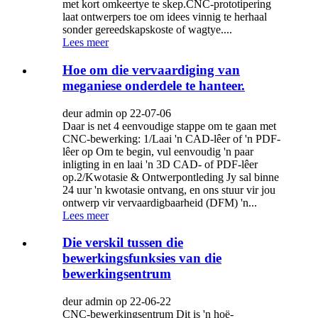
met kort omkeertye te skep.CNC-prototipering
laat ontwerpers toe om idees vinnig te herhaal
sonder gereedskapskoste of wagtye....
Lees meer
Hoe om die vervaardiging van
meganiese onderdele te hanteer.
deur admin op 22-07-06
Daar is net 4 eenvoudige stappe om te gaan met
CNC-bewerking: 1/Laai 'n CAD-lêer of 'n PDF-
lêer op Om te begin, vul eenvoudig 'n paar
inligting in en laai 'n 3D CAD- of PDF-lêer
op.2/Kwotasie & Ontwerpontleding Jy sal binne
24 uur 'n kwotasie ontvang, en ons stuur vir jou
ontwerp vir vervaardigbaarheid (DFM) 'n...
Lees meer
Die verskil tussen die
bewerkingsfunksies van die
bewerkingsentrum
deur admin op 22-06-22
CNC-bewerkingsentrum Dit is 'n hoë-