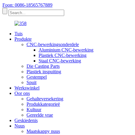
Foon: 0086-18565767889
Tuis
Produkte
CNC-bewerkingsonderdele
Aluminium CNC-bewerking
Plastiek CNC-bewerking
Staal CNC-bewerking
Die Casting Parts
Plastiek inspuiting
Gestempel
Spuit
Werkswinkel
Oor ons
Gehalteversekering
Produkkategorieë
Kultuur
Gereelde vrae
Geskiedenis
Nuus
Maatskappy nuus