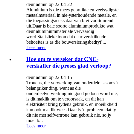
deur admin op 22-04-22
Aluminium is die mees gebruikte en veelsydigste
metaalmateriaal in nie-ysterhoudende metale, en
die toepassingsreeks daarvan brei voortdurend
uit.Daar is baie soorte aluminiumprodukte wat
deur aluminiummateriale vervaardig
word.Statistieke toon dat daar verskillende
behoeftes is as die bouversieringsbedryf ...
Lees meer
Hoe om te verseker dat CNC-
verskaffer die proses glad verloop?
deur admin op 22-04-15
Trouens, die verwerking van onderdele is soms 'n
belangriker ding, want as die
onderdeelverwerking nie goed gedoen word nie,
is dit maklik om te veroorsaak, en dit kan
elektrisiteit bring tydens gebruik, en moeilikheid
kan ook maklik wees.Daar is 'n probleem dat jy
dit nie met selfvertroue kan gebruik nie, so jy
moet b...
Lees meer