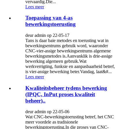
vervaardig.Die...
Lees meer
Toepassing van 4-as
bewerkingstoerusting
deur admin op 22-05-17
Tans is daar baie metodes en toerusting wat in
bewerkingsentrums gebruik word, waaronder
CNC-vier-assige bewerkingsentrums algemene
bewerkingsmetodes is.Aanvanklik is drie-assige
bewerking algemeen gebruik.Wat
werkverrigting, funksie en aanpasbaarheid betref,
is vier-assige bewerking beter.Vandag, laat&#...
Lees meer
Kwaliteitsbeheer tydens bewerking
(IPQC, InPut proses kwaliteit
beheer)..
deur admin op 22-05-06
Wat CNC-bewerkingstoerusting betref, het CNC
meer voordele as tradisionele
bewerkingstoerusting.In die proses van CNC-