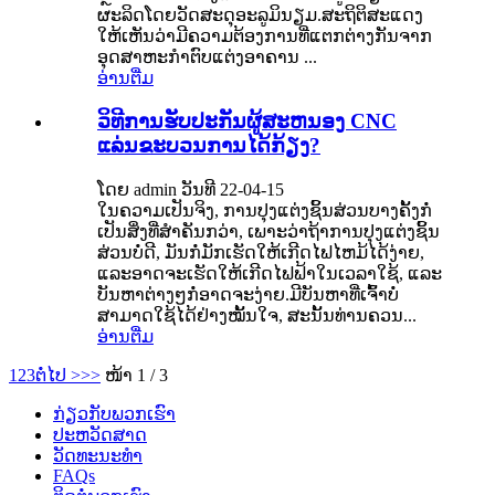
ຜະລິດໂດຍວັດສະດຸອະລູມິນຽມ.ສະຖິຕິສະແດງ
ໃຫ້ເຫັນວ່າມີຄວາມຕ້ອງການທີ່ແຕກຕ່າງກັນຈາກ
ອຸດສາຫະກໍາຕົບແຕ່ງອາຄານ ...
ອ່ານ​ຕື່ມ
ວິ​ທີ​ການ​ຮັບ​ປະ​ກັນ​ຜູ້​ສະ​ຫນອງ CNC
ແລ່ນ​ຂະ​ບວນ​ການ​ໄດ້​ກ້ຽງ​?
ໂດຍ admin ວັນທີ 22-04-15
ໃນຄວາມເປັນຈິງ, ການປຸງແຕ່ງຊິ້ນສ່ວນບາງຄັ້ງກໍ່
ເປັນສິ່ງທີ່ສໍາຄັນກວ່າ, ເພາະວ່າຖ້າການປຸງແຕ່ງຊິ້ນ
ສ່ວນບໍ່ດີ, ມັນກໍ່ມັກເຮັດໃຫ້ເກີດໄຟໄຫມ້ໄດ້ງ່າຍ,
ແລະອາດຈະເຮັດໃຫ້ເກີດໄຟຟ້າໃນເວລາໃຊ້, ແລະ
ບັນຫາຕ່າງໆກໍ່ອາດຈະງ່າຍ.ມີບັນຫາທີ່ເຈົ້າບໍ່
ສາມາດໃຊ້ໄດ້ຢ່າງໝັ້ນໃຈ, ສະນັ້ນທ່ານຄວນ...
ອ່ານ​ຕື່ມ
1
2
3
ຕໍ່ໄປ >
>>
ໜ້າ 1 / 3
ກ່ຽວ​ກັບ​ພວກ​ເຮົາ
ປະຫວັດສາດ
ວັດທະນະທໍາ
FAQs