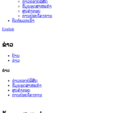
ຂ່າວຂອງບໍລິສັດ
ຂໍ້ມູນອຸດສາຫະກໍາ
ສູນຄຳຕອບ
ການປ່ອຍໂຄງການ
ຕິດ​ຕໍ່​ພວກ​ເຮົາ
English
ຂ່າວ
ບ້ານ
ຂ່າວ
ຂ່າວ
ຂ່າວຂອງບໍລິສັດ
ຂໍ້ມູນອຸດສາຫະກໍາ
ສູນຄຳຕອບ
ການປ່ອຍໂຄງການ