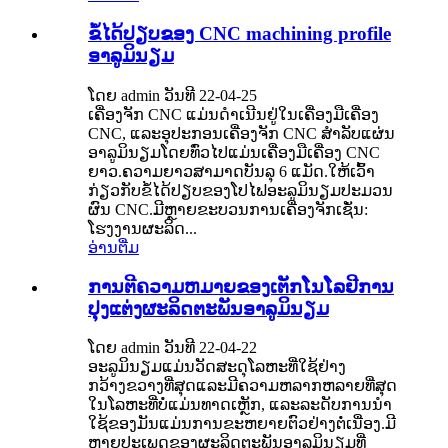
ຂໍ້ໄດ້ປຽບຂອງ CNC machining profile
ອາລູມິນຽມ
ໂດຍ admin ວັນທີ 22-04-25
ເຄື່ອງຈັກ CNC ແມ່ນດໍາເນີນຢູ່ໃນເຄື່ອງມືເຄື່ອງ
CNC, ແລະອຸປະກອນເຄື່ອງຈັກ CNC ສໍາລັບແຜ່ນ
ອາລູມິນຽມໂດຍທົ່ວໄປແມ່ນເຄື່ອງມືເຄື່ອງ CNC
ຍາວ.ຄວາມຍາວສາມາດບັນລຸ 6 ແມັດ.ໃຫ້ເວົ້າ
ກ່ຽວກັບຂໍ້ໄດ້ປຽບຂອງໂປໄຟອະລູມິນຽມປະມວນ
ຜົນ CNC.ມີຫຼາຍຂະບວນການເຄື່ອງຈັກເຊັ່ນ:
ໂຮງງານຜະລິດ...
ອ່ານ​ຕື່ມ
ການຕີຄວາມຫມາຍຂອງເຕັກໂນໂລຢີການ
ປຸງແຕ່ງຜະລິດຕະພັນອາລູມິນຽມ
ໂດຍ admin ວັນທີ 22-04-22
ອະລູມິນຽມແມ່ນວັດສະດຸໂລຫະທີ່ໃຊ້ຢ່າງ
ກວ້າງຂວາງທີ່ສຸດແລະມີຄວາມຫລາກຫລາຍທີ່ສຸດ
ໃນໂລຫະທີ່ບໍ່ແມ່ນທາດເຫຼັກ, ແລະລະດັບການນໍາ
ໃຊ້ຂອງມັນແມ່ນການຂະຫຍາຍຕົວຢ່າງຕໍ່ເນື່ອງ.ມີ
ຫຼາຍປະເພດຂອງຜະລິດຕະພັນອາລູມິນຽມທີ່