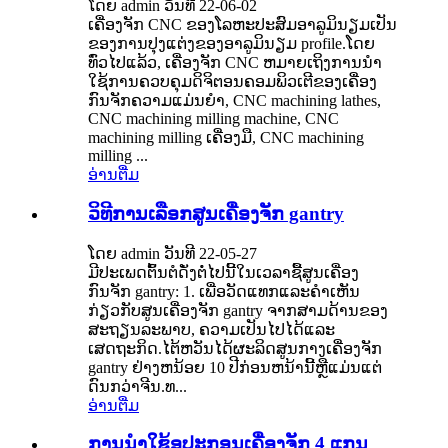
ໂດຍ admin ວັນທີ 22-06-02
ເຄື່ອງຈັກ CNC ຂອງໂລຫະປະສົມອາລູມິນຽມເປັນ
ຂອງການປຸງແຕ່ງຂອງອາລູມິນຽມ profile.ໂດຍ
ທົ່ວໄປແລ້ວ, ເຄື່ອງຈັກ CNC ຫມາຍເຖິງການນໍາ
ໃຊ້ການຄວບຄຸມດິຈິຕອນຄອມພິວເຕີຂອງເຄື່ອງ
ກົນຈັກຄວາມແມ່ນຍໍາ, CNC machining lathes,
CNC machining milling machine, CNC
machining milling ເຄື່ອງມື, CNC machining
milling ...
ອ່ານ​ຕື່ມ
ວິທີການເລືອກສູນເຄື່ອງຈັກ gantry
ໂດຍ admin ວັນທີ 22-05-27
ມີປະເພດຕົ້ນຕໍດັ່ງຕໍ່ໄປນີ້ໃນເວລາຊື້ສູນເຄື່ອງ
ກົນຈັກ gantry: 1. ເພື່ອວັດແທກແລະຄໍາເຫັນ
ກ່ຽວກັບສູນເຄື່ອງຈັກ gantry ຈາກສາມດ້ານຂອງ
ສະຖຽນລະພາບ, ຄວາມເປັນໄປໄດ້ແລະ
ເສດຖະກິດ.ໄຕ້​ຫວັນ​ໄດ້​ຜະ​ລິດ​ສູນ​ກາງ​ເຄື່ອງ​ຈັກ
gantry ຢ່າງ​ຫນ້ອຍ 10 ປີ​ກ່ອນ​ຫນ້າ​ນີ້​ຫຼື​ແມ່ນ​ແຕ່​
ດົນ​ກວ່າ​ຈີນ​.ທ...
ອ່ານ​ຕື່ມ
ການນໍາໃຊ້ອຸປະກອນເຄື່ອງຈັກ 4 ແກນ