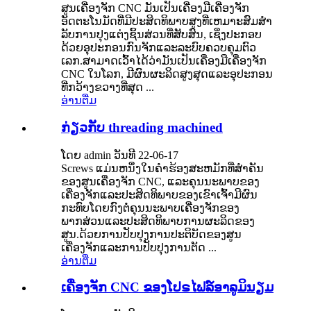
ສູນເຄື່ອງຈັກ CNC ມັນເປັນເຄື່ອງມືເຄື່ອງຈັກ
ອັດຕະໂນມັດທີ່ມີປະສິດທິພາບສູງທີ່ເຫມາະສົມສໍາ
ລັບການປຸງແຕ່ງຊິ້ນສ່ວນທີ່ສັບສົນ, ເຊິ່ງປະກອບ
ດ້ວຍອຸປະກອນກົນຈັກແລະລະບົບຄວບຄຸມຕົວ
ເລກ.ສາມາດເວົ້າໄດ້ວ່າມັນເປັນເຄື່ອງມືເຄື່ອງຈັກ
CNC ໃນໂລກ, ມີຜົນຜະລິດສູງສຸດແລະອຸປະກອນ
ທີ່ກວ້າງຂວາງທີ່ສຸດ ...
ອ່ານ​ຕື່ມ
ກ່ຽວກັບ threading machined
ໂດຍ admin ວັນທີ 22-06-17
Screws ແມ່ນຫນຶ່ງໃນຄໍາຮ້ອງສະຫມັກທີ່ສໍາຄັນ
ຂອງສູນເຄື່ອງຈັກ CNC, ແລະຄຸນນະພາບຂອງ
ເຄື່ອງຈັກແລະປະສິດທິພາບຂອງເຂົາເຈົ້າມີຜົນ
ກະທົບໂດຍກົງຕໍ່ຄຸນນະພາບເຄື່ອງຈັກຂອງ
ພາກສ່ວນແລະປະສິດທິພາບການຜະລິດຂອງ
ສູນ.ດ້ວຍການປັບປຸງການປະຕິບັດຂອງສູນ
ເຄື່ອງຈັກແລະການປັບປຸງການຕັດ ...
ອ່ານ​ຕື່ມ
ເຄື່ອງຈັກ CNC ຂອງໂປຣໄຟລ໌ອາລູມິນຽມ