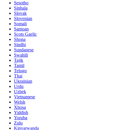
Sesotho
Sinhala
Slovak
Slovenian
Somali
Samoan
Scots Gaelic
Shona
Sindhi
Sundanese
Swahili
Tajik
Tamil
Telugu
Thai
Ukrainian
Urdu
Uzbek
Vietnamese
Welsh
Xhosa
Yiddish
Yoruba
Zulu
Kinyarwanda