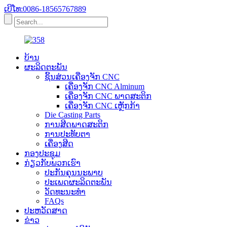
ເບີໂທ:0086-18565767889
ບ້ານ
ຜະລິດຕະພັນ
ຊິ້ນສ່ວນເຄື່ອງຈັກ CNC
ເຄື່ອງຈັກ CNC Alminum
ເຄື່ອງຈັກ CNC ພາດສະຕິກ
ເຄື່ອງຈັກ CNC ເຫຼັກກ້າ
Die Casting Parts
ການສີດພາດສະຕິກ
ການປະທັບຕາ
ເຄື່ອງສີດ
ກອງປະຊຸມ
ກ່ຽວ​ກັບ​ພວກ​ເຮົາ
ປະ​ກັນ​ຄຸນ​ນະ​ພາບ
ປະເພດຜະລິດຕະພັນ
ວັດທະນະທໍາ
FAQs
ປະຫວັດສາດ
ຂ່າວ