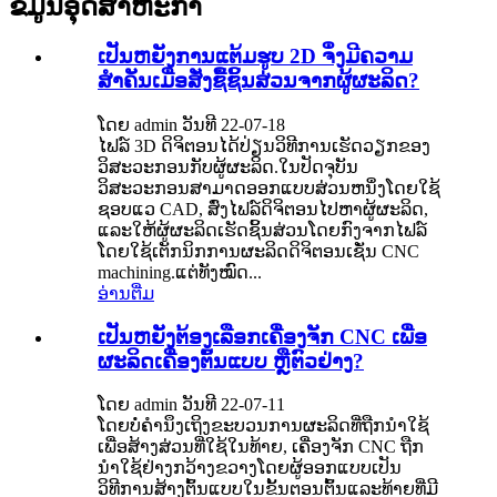
ຂໍ້ມູນອຸດສາຫະກໍາ
ເປັນຫຍັງການແຕ້ມຮູບ 2D ຈຶ່ງມີຄວາມ
ສຳຄັນເມື່ອສັ່ງຊື້ຊິ້ນສ່ວນຈາກຜູ້ຜະລິດ?
ໂດຍ admin ວັນທີ 22-07-18
ໄຟລ໌ 3D ດິຈິຕອນໄດ້ປ່ຽນວິທີການເຮັດວຽກຂອງ
ວິສະວະກອນກັບຜູ້ຜະລິດ.ໃນປັດຈຸບັນ
ວິສະວະກອນສາມາດອອກແບບສ່ວນຫນຶ່ງໂດຍໃຊ້
ຊອບແວ CAD, ສົ່ງໄຟລ໌ດິຈິຕອນໄປຫາຜູ້ຜະລິດ,
ແລະໃຫ້ຜູ້ຜະລິດເຮັດຊິ້ນສ່ວນໂດຍກົງຈາກໄຟລ໌
ໂດຍໃຊ້ເຕັກນິກການຜະລິດດິຈິຕອນເຊັ່ນ CNC
machining.ແຕ່ທັງໝົດ...
ອ່ານ​ຕື່ມ
ເປັນຫຍັງຕ້ອງເລືອກເຄື່ອງຈັກ CNC ເພື່ອ
ຜະລິດເຄື່ອງຕົ້ນແບບ ຫຼືຕົວຢ່າງ?
ໂດຍ admin ວັນທີ 22-07-11
ໂດຍບໍ່ຄໍານຶງເຖິງຂະບວນການຜະລິດທີ່ຖືກນໍາໃຊ້
ເພື່ອສ້າງສ່ວນທີ່ໃຊ້ໃນທ້າຍ, ເຄື່ອງຈັກ CNC ຖືກ
ນໍາໃຊ້ຢ່າງກວ້າງຂວາງໂດຍຜູ້ອອກແບບເປັນ
ວິທີການສ້າງຕົ້ນແບບໃນຂັ້ນຕອນຕົ້ນແລະທ້າຍທີ່ມີ