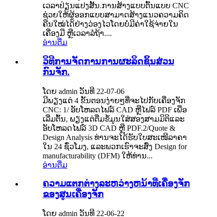
ເວລາປ່ຽນແປງສັ້ນ.ການສ້າງແບບຕົ້ນແບບ CNC
ຊ່ວຍໃຫ້ຜູ້ອອກແບບສາມາດສ້າງແນວຄວາມຄິດ
ຄືນໃໝ່ໄດ້ຢ່າງວ່ອງໄວໂດຍບໍ່ມີຄ່າໃຊ້ຈ່າຍໃນ
ເຄື່ອງມື ຫຼືເວລາລໍຖ້າ....
ອ່ານ​ຕື່ມ
ວິທີການຈັດການການຜະລິດຊິ້ນສ່ວນ
ກົນຈັກ.
ໂດຍ admin ວັນທີ 22-07-06
ມີພຽງແຕ່ 4 ຂັ້ນຕອນງ່າຍໆທີ່ຈະໄປກັບເຄື່ອງຈັກ
CNC: 1/ ອັບໂຫລດໄຟລ໌ CAD ຫຼືໄຟລ໌ PDF ເພື່ອ
ເລີ່ມຕົ້ນ, ພຽງແຕ່ຕື່ມຂໍ້ມູນໃສ່ສອງສາມມິຕິແລະ
ອັບໂຫລດໄຟລ໌ 3D CAD ຫຼື PDF.2/Quote &
Design Analysis ທ່ານຈະໄດ້ຮັບໃບສະເໜີລາຄາ
ໃນ 24 ຊົ່ວໂມງ, ແລະພວກເຮົາຈະສົ່ງ Design for
manufacturability (DFM) ໃຫ້ທ່ານ...
ອ່ານ​ຕື່ມ
ຄວາມແຕກຕ່າງລະຫວ່າງຫນ້າທີ່ເຄື່ອງຈັກ
ຂອງສູນເຄື່ອງຈັກ
ໂດຍ admin ວັນທີ 22-06-22