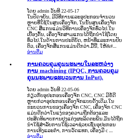
ໂດຍ admin ວັນທີ 22-05-17
ໃນປັດຈຸບັນ, ມີວິທີການແລະອຸປະກອນຈໍານວນ
ຫຼາຍທີ່ໃຊ້ໃນສູນເຄື່ອງຈັກ, ໃນນັ້ນສູນເຄື່ອງຈັກ
CNC ສີ່ແກນແມ່ນວິທີການເຄື່ອງຈັກທົ່ວໄປ.ໃນ
ເບື້ອງຕົ້ນ, ເຄື່ອງຈັກສາມແກນໄດ້ຖືກນໍາໃຊ້ໂດຍ
ທົ່ວໄປ.ໃນດ້ານການປະຕິບັດ, ຫນ້າທີ່ແລະການປັບ
ຕົວ, ເຄື່ອງຈັກສີ່ແກນແມ່ນດີກວ່າ.ມື້ນີ້, ໃຫ້&#...
ອ່ານ​ຕື່ມ
ການ​ຄວບ​ຄຸມ​ຄຸນ​ນະ​ພາບ​ໃນ​ລະ​ຫວ່າງ​
ການ machining (IPQC​, ການ​ຄວບ​ຄຸມ​
ຄຸນ​ນະ​ພາບ​ຂະ​ບວນ​ການ InPut​)​.
ໂດຍ admin ວັນທີ 22-05-06
ກ່ຽວກັບອຸປະກອນເຄື່ອງຈັກ CNC, CNC ມີຂໍ້ດີ
ຫຼາຍກ່ວາອຸປະກອນເຄື່ອງຈັກແບບດັ້ງເດີມ.ໃນ
ຂະບວນການຂອງເຄື່ອງຈັກ CNC, ເຄື່ອງຈັກ CNC
ແມ່ນດີກວ່າໃນແງ່ຂອງຄວາມຖືກຕ້ອງແລະ
ປະສິດທິພາບການປຸງແຕ່ງຜະລິດຕະພັນ.ມັນ​ໄດ້​ຖືກ​
ນໍາ​ໃຊ້​ສໍາ​ລັບ​ການ​ໃຊ້​ເວ​ລາ​ຊ່ວຍ​ເຊັ່ນ​ອຸ​ປະ​ກອນ​
ການ​ເທິງ​ແລະ​ຕ​່​ໍ​າ​, ການ​ວັດ​ແທກ​, ເຄື່ອງ​ມື c ...
ອ່ານ​ຕື່ມ