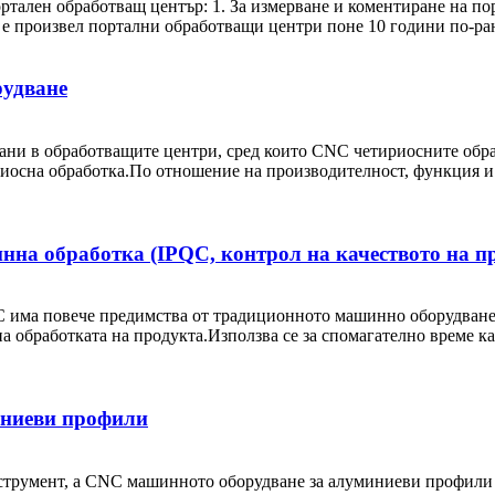
ртален обработващ център: 1. За измерване и коментиране на по
е произвел портални обработващи центри поне 10 години по-рано
рудване
вани в обработващите центри, сред които CNC четириосните обр
иосна обработка.По отношение на производителност, функция и 
нна обработка (IPQC, контрол на качеството на про
има повече предимства от традиционното машинно оборудване.
а обработката на продукта.Използва се за спомагателно време к
иниеви профили
трумент, а CNC машинното оборудване за алуминиеви профили