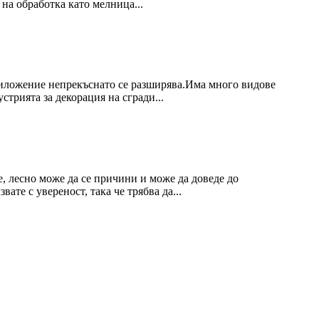
а обработка като мелница...
риложение непрекъснато се разширява.Има много видове
трията за декорация на сгради...
е, лесно може да се причини и може да доведе до
те с увереност, така че трябва да...