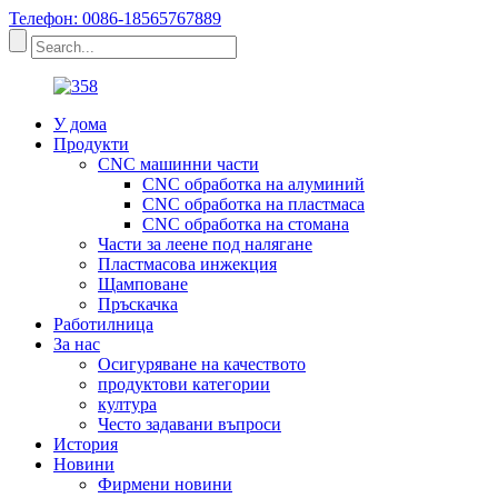
Телефон: 0086-18565767889
У дома
Продукти
CNC машинни части
CNC обработка на алуминий
CNC обработка на пластмаса
CNC обработка на стомана
Части за леене под налягане
Пластмасова инжекция
Щамповане
Пръскачка
Работилница
За нас
Осигуряване на качеството
продуктови категории
култура
Често задавани въпроси
История
Новини
Фирмени новини