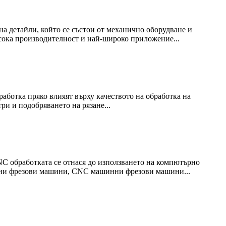
 детайли, който се състои от механично оборудване и
исока производителност и най-широко приложение...
аботка пряко влияят върху качеството на обработка на
и и подобряването на рязане...
 обработката се отнася до използването на компютърно
ни фрезови машини, CNC машинни фрезови машини...