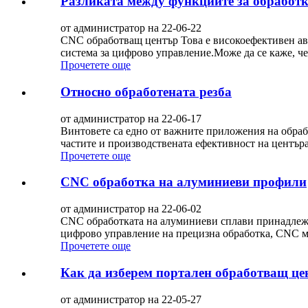
Разликата между функциите за обработ
от администратор на 22-06-22
CNC обработващ център Това е високоефективен авт
система за цифрово управление.Може да се каже, ч
Прочетете още
Относно обработената резба
от администратор на 22-06-17
Винтовете са едно от важните приложения на обраб
частите и производствената ефективност на центъра
Прочетете още
CNC обработка на алуминиеви профили
от администратор на 22-06-02
CNC обработката на алуминиеви сплави принадлежи
цифрово управление на прецизна обработка, CNC
Прочетете още
Как да изберем портален обработващ це
от администратор на 22-05-27