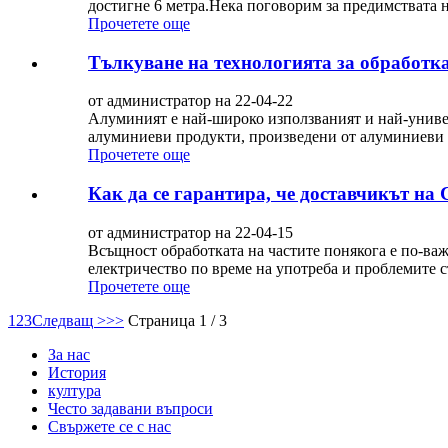
достигне 6 метра.Нека поговорим за предимствата 
Прочетете още
Тълкуване на технологията за обработк
от администратор на 22-04-22
Алуминият е най-широко използваният и най-униве
алуминиеви продукти, произведени от алуминиеви м
Прочетете още
Как да се гарантира, че доставчикът на
от администратор на 22-04-15
Всъщност обработката на частите понякога е по-важ
електричество по време на употреба и проблемите съ
Прочетете още
1
2
3
Следващ >
>>
Страница 1 / 3
За нас
История
култура
Често задавани въпроси
Свържете се с нас