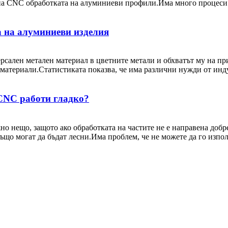
на CNC обработката на алуминиеви профили.Има много процеси н
а на алуминиеви изделия
рсален метален материал в цветните метали и обхватът му на п
атериали.Статистиката показва, че има различни нужди от индус
 CNC работи гладко?
но нещо, защото ако обработката на частите не е направена добр
що могат да бъдат лесни.Има проблем, че не можете да го използва