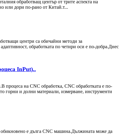
рталния обработващ център от трите аспекта на
 или дори по-рано от Китай.т...
аботващи центри са обичайни методи за
адаптивност, обработката по четири оси е по-добра.Днес
цеса InPut)..
В процеса на CNC обработка, CNC обработката е по-
ато горни и долни материали, измерване, инструменти
 обикновено е дълга CNC машина.Дължината може да