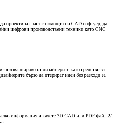
да проектират част с помощта на CAD софтуер, да
звайки цифрови производствени техники като CNC
 използва широко от дизайнерите като средство за
изайнерите бързо да итерират идеи без разходи за
 малко информация и качете 3D CAD или PDF файл.2/
..