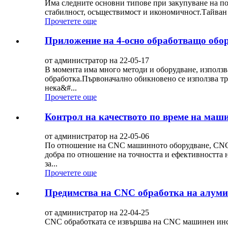
Има следните основни типове при закупуване на по
стабилност, осъществимост и икономичност.Тайван 
Прочетете още
Приложение на 4-осно обработващо обо
от администратор на 22-05-17
В момента има много методи и оборудване, използ
обработка.Първоначално обикновено се използва тр
нека&#...
Прочетете още
Контрол на качеството по време на маши
от администратор на 22-05-06
По отношение на CNC машинното оборудване, CNC 
добра по отношение на точността и ефективността н
за...
Прочетете още
Предимства на CNC обработка на алум
от администратор на 22-04-25
CNC обработката се извършва на CNC машинен инс