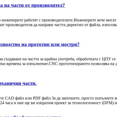
а на части от производител?
 инженерите работят с производителите.Инженерите вече могат 
рат производителя да направи частта директно от файла, изпол
изводство на прототип или мостри?
а създаване на частта за крайна употреба, обработката с ЦПУ се
атки времена за изпълнение.CNC прототипирането позволява на д
механични части.
ете CAD файл или PDF файл За да започнете, просто попълнете
24 часа и ние ще ви изпратим проект за технологичност (DFM) и.