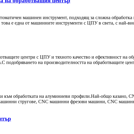
ка на обработващия център
оматичен машинен инструмент, подходящ за сложна обработка на
е това е една от машинните инструменти с ЦПУ в света, с най-в
отващите центри с ЦПУ и тяхното качество и ефективност на обр
.С подобряването на производителността на обработващите центр
 към обработката на алуминиеви профили.Най-общо казано, CNC
 машинни стругове, CNC машинни фрезови машини, CNC машин
нтър