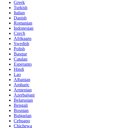
Greek
Turkish
Italian
Danish
Romanian
Indonesian
Czech
Afrikaans
Swedish
Polish
Basque
Catalan
Esperanto
Hindi
Lao
Albanian
Amharic
Armenian
Azerbaijani
Belarusian
Bengali
Bosnian
Bulgarian
Cebuano
Chichewa