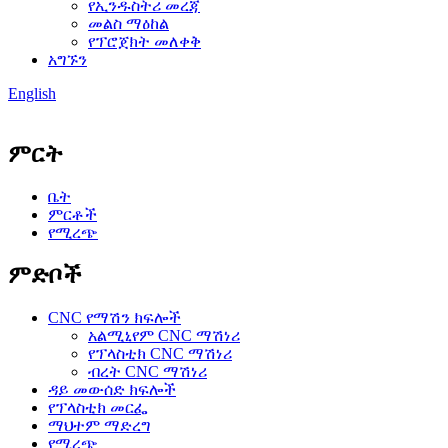
የኢንዱስትሪ መረጃ
መልስ ማዕከል
የፕሮጀክት መለቀቅ
አግኙን
English
ምርት
ቤት
ምርቶች
የሚረጭ
ምድቦች
CNC የማሽን ክፍሎች
አልሚኒየም CNC ማሽነሪ
የፕላስቲክ CNC ማሽነሪ
ብረት CNC ማሽነሪ
ዳይ መውሰድ ክፍሎች
የፕላስቲክ መርፌ
ማህተም ማድረግ
የሚረጭ