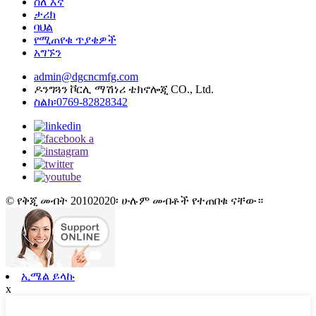
ስለ እኛ
ታሪክ
ባህል
የሚጠየቁ ጥያቄዎች
አግኙን
admin@dgcncmfg.com
ዶንግጓን ቮርሊ ማሽነሪ ቴክኖሎጂ CO., Ltd.
ስልክ፡0769-82828342
© የቅጂ መብት 20102020፡ ሁሉም መብቶች የተጠበቁ ናቸው።
ኢሜል ይላኩ
x