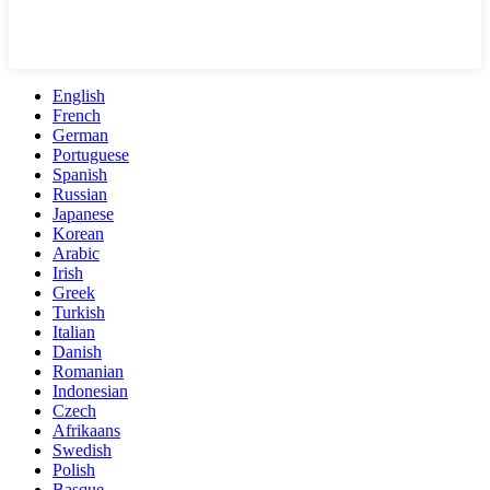
English
French
German
Portuguese
Spanish
Russian
Japanese
Korean
Arabic
Irish
Greek
Turkish
Italian
Danish
Romanian
Indonesian
Czech
Afrikaans
Swedish
Polish
Basque