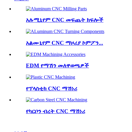
አሉሚኒየም CNC መፍጨት ክፍሎች
አልሙኒየም CNC ማዞሪያ ኮምፖን...
EDM የማሽን መለዋወጫዎች
የፕላስቲክ CNC ማሽነሪ
የካርቦን ብረት CNC ማሽነሪ