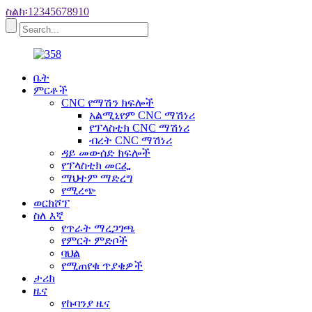
ስልክ፡12345678910
ቤት
ምርቶች
CNC የማሽን ክፍሎች
አልሚኒየም CNC ማሽነሪ
የፕላስቲክ CNC ማሽነሪ
ብረት CNC ማሽነሪ
ዳይ መውሰድ ክፍሎች
የፕላስቲክ መርፌ
ማህተም ማድረግ
የሚረጭ
ወርክሾፕ
ስለ እኛ
የጥራት ማረጋገጫ
የምርት ምድቦች
ባህል
የሚጠየቁ ጥያቄዎች
ታሪክ
ዜና
የኩባንያ ዜና