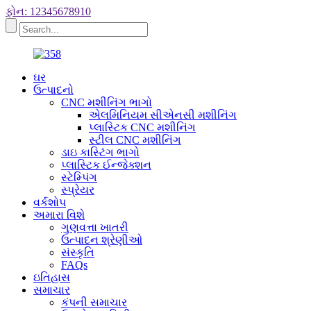
ફોન: 12345678910
ઘર
ઉત્પાદનો
CNC મશીનિંગ ભાગો
એલમિનિયમ સીએનસી મશીનિંગ
પ્લાસ્ટિક CNC મશીનિંગ
સ્ટીલ CNC મશીનિંગ
ડાઇ કાસ્ટિંગ ભાગો
પ્લાસ્ટિક ઈન્જેક્શન
સ્ટેમ્પિંગ
સ્પ્રેયર
વર્કશોપ
અમારા વિશે
ગુણવત્તા ખાતરી
ઉત્પાદન શ્રેણીઓ
સંસ્કૃતિ
FAQs
ઇતિહાસ
સમાચાર
કંપની સમાચાર