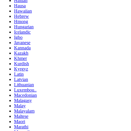
Haitian
Hausa
Hawaiian
Hebrew
Hmong
Hungarian
Icelandic
Igbo
Javanese
Kannada
Kazakh
Khmer
Kurdish
Kyrgyz
Latin
Latvian
Lithuanian
Luxembou..
Macedonian
Malagasy
Malay
Malayalam
Maltese
Maori
Marathi