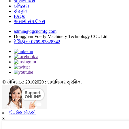
અમારા વિશે
ઇતિહાસ
સંસ્કૃતિ
FAQs
અમારો સંપર્ક કરો
admin@dgcncmfg.com
Dongguan Voerly Machinery Technology CO., Ltd.
ટેલિફોન: 0769-82828342
© કૉપિરાઇટ 20102020 : સર્વાધિકાર સુરક્ષિત.
ઈ - મેલ મોકલો
x