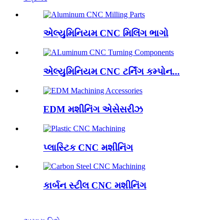
એલ્યુમિનિયમ CNC મિલિંગ ભાગો
એલ્યુમિનિયમ CNC ટર્નિંગ કમ્પોન...
EDM મશીનિંગ એસેસરીઝ
પ્લાસ્ટિક CNC મશીનિંગ
કાર્બન સ્ટીલ CNC મશીનિંગ