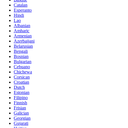
Catalan
Esperanto
Hindi
Lao
Albanian
Amharic
Armenian
Azerbaijani
Belarusian
Bengali
Bosnian
Bulgarian
Cebuano
Chichewa
Corsican
Croatian
Dutch
Estonian
Filipino
Finnish
Frisian
Galician
Georgian
Gujarati