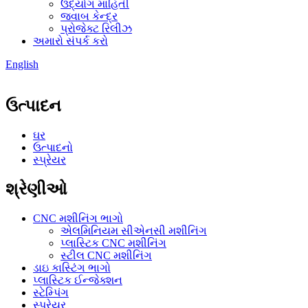
ઉદ્યોગ માહિતી
જવાબ કેન્દ્ર
પ્રોજેક્ટ રિલીઝ
અમારો સંપર્ક કરો
English
ઉત્પાદન
ઘર
ઉત્પાદનો
સ્પ્રેયર
શ્રેણીઓ
CNC મશીનિંગ ભાગો
એલમિનિયમ સીએનસી મશીનિંગ
પ્લાસ્ટિક CNC મશીનિંગ
સ્ટીલ CNC મશીનિંગ
ડાઇ કાસ્ટિંગ ભાગો
પ્લાસ્ટિક ઈન્જેક્શન
સ્ટેમ્પિંગ
સ્પ્રેયર