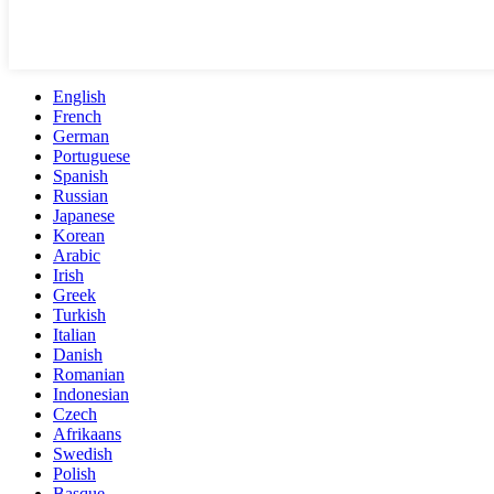
English
French
German
Portuguese
Spanish
Russian
Japanese
Korean
Arabic
Irish
Greek
Turkish
Italian
Danish
Romanian
Indonesian
Czech
Afrikaans
Swedish
Polish
Basque