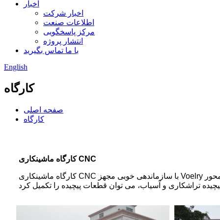
اخبار
اخبار شرکت
اطلاعات صنعت
مرکز پاسخگویی
انتشار پروژه
با ما تماس بگیرید
English
کارگاه
صفحه اصلی
کارگاه
کارگاه ماشینکاری CNC
کارگاه ماشینکاری CNC با سازماندهی خوبی مجهز Voelry که می تواند ظرفیت فزاینده مشتریان و الزامات کیفیت محصولات را برآورده کند.ماشینکاری 4 محور CNC و ماشین 5 محور CNC برای