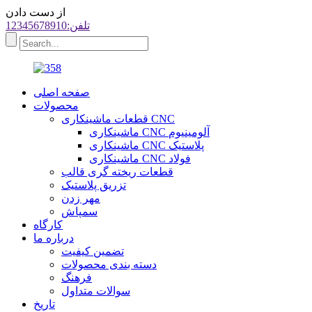
از دست دادن
تلفن:12345678910
صفحه اصلی
محصولات
قطعات ماشینکاری CNC
ماشینکاری CNC آلومینیوم
ماشینکاری CNC پلاستیک
ماشینکاری CNC فولاد
قطعات ریخته گری قالب
تزریق پلاستیک
مهر زدن
سمپاش
کارگاه
درباره ما
تضمین کیفیت
دسته بندی محصولات
فرهنگ
سوالات متداول
تاریخ