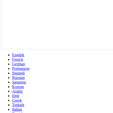
English
French
German
Portuguese
Spanish
Russian
Japanese
Korean
Arabic
Irish
Greek
Turkish
Italian