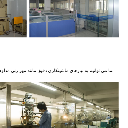
با طیف گسترده ای از کارگاه های ماشین پرس دقیق از 30T تا 200T، ما می توانیم به نیازهای ماشینکاری دقیق مانند مهر زنی مداوم، مهر زنی با سرعت بالا و مهر زنی هیدرولیک و غیره دست یابیم.