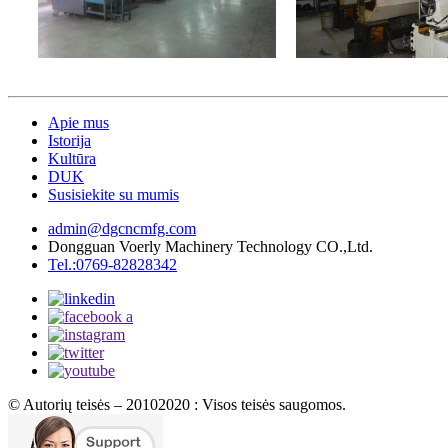
Apie mus
Istorija
Kultūra
DUK
Susisiekite su mumis
admin@dgcncmfg.com
Dongguan Voerly Machinery Technology CO.,Ltd.
Tel.:0769-82828342
© Autorių teisės – 20102020 : Visos teisės saugomos.