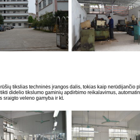
ių tikslias techninės įrangos dalis, tokias kaip nerūdijančio plie
titikti didelio tikslumo gaminių apdirbimo reikalavimus, automati
us sraigto veleno gamyba ir kt.