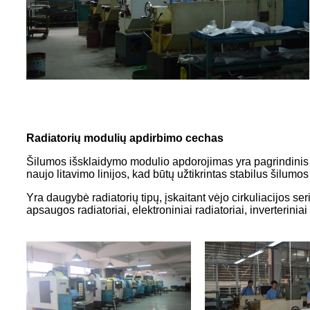
Radiatorių modulių apdirbimo cechas
Šilumos išsklaidymo modulio apdorojimas yra pagrindinis 
naujo litavimo linijos, kad būtų užtikrintas stabilus šilumo
Yra daugybė radiatorių tipų, įskaitant vėjo cirkuliacijos ser
apsaugos radiatoriai, elektroniniai radiatoriai, inverteriniai r