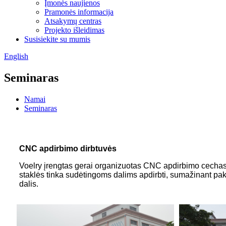
Įmonės naujienos
Pramonės informacija
Atsakymų centras
Projekto išleidimas
Susisiekite su mumis
English
Seminaras
Namai
Seminaras
CNC apdirbimo dirbtuvės
Voelry įrengtas gerai organizuotas CNC apdirbimo cechas,
staklės tinka sudėtingoms dalims apdirbti, sumažinant pak
dalis.