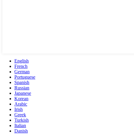
English
French
German
Portuguese
Spanish
Russian
Japanese
Korean
Arabic
Irish
Greek
Turkish
Italian
Danish