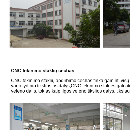
CNC tekinimo staklių cechas
CNC tekinimo staklių apdirbimo cechas tinka gaminti visų rūš
vario lydinio tiksliosios dalys;CNC tekinimo staklės gali a
veleno dalis, tokias kaip ilgos veleno tikslios dalys, tiksla