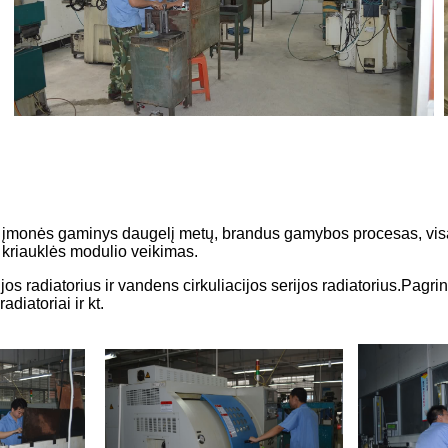
įmonės gaminys daugelį metų, brandus gamybos procesas, visa s
s kriauklės modulio veikimas.
ijos radiatorius ir vandens cirkuliacijos serijos radiatorius.Pagri
adiatoriai ir kt.