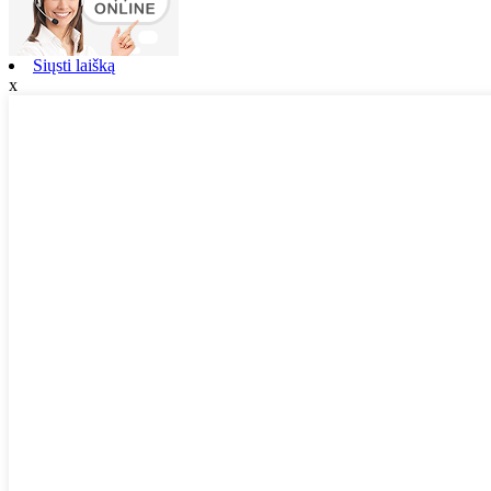
Siųsti laišką
x