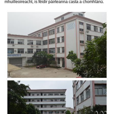
mhuilleoireacht, is féidir páirteanna casta a chomhlánú.