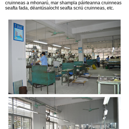
cruinneas a mhonarú, mar shampla páirteanna cruinneas
seafta fada, déantúsaíocht seafta scriú cruinneas, etc.