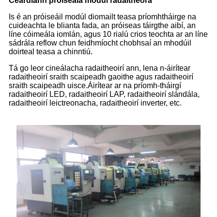
Ceardlann próiseála modúl radaitheora
Is é an próiseáil modúl diomailt teasa príomhtháirge na
cuideachta le blianta fada, an próiseas táirgthe aibí, an
líne cóimeála iomlán, agus 10 rialú crios teochta ar an líne
sádrála reflow chun feidhmíocht chobhsaí an mhodúil
doirteal teasa a chinntiú.
Tá go leor cineálacha radaitheoirí ann, lena n-áirítear
radaitheoirí sraith scaipeadh gaoithe agus radaitheoirí
sraith scaipeadh uisce.Áirítear ar na príomh-tháirgí
radaitheoirí LED, radaitheoirí LAP, radaitheoirí slándála,
radaitheoirí leictreonacha, radaitheoirí inverter, etc.