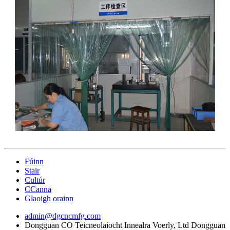
Fúinn
Stair
Cultúr
CCanna
Glaoigh orainn
admin@dgcncmfg.com
Dongguan CO Teicneolaíocht Innealra Voerly, Ltd Dongguan