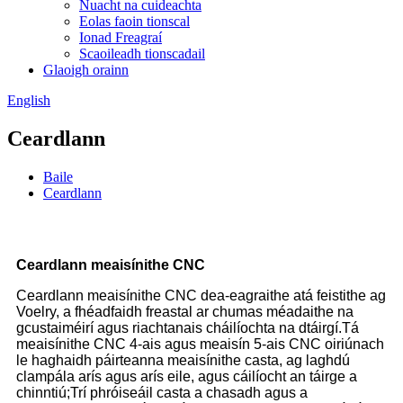
Nuacht na cuideachta
Eolas faoin tionscal
Ionad Freagraí
Scaoileadh tionscadail
Glaoigh orainn
English
Ceardlann
Baile
Ceardlann
Ceardlann meaisínithe CNC
Ceardlann meaisínithe CNC dea-eagraithe atá feistithe ag
Voelry, a fhéadfaidh freastal ar chumas méadaithe na
gcustaiméirí agus riachtanais cháilíochta na dtáirgí.Tá
meaisínithe CNC 4-ais agus meaisín 5-ais CNC oiriúnach
le haghaidh páirteanna meaisínithe casta, ag laghdú
clampála arís agus arís eile, agus cáilíocht an táirge a
chinntiú;Trí phróiseáil casta a chasadh agus a