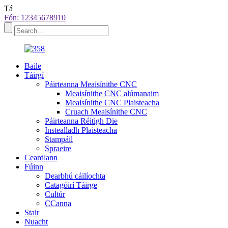
Tá
Fón: 12345678910
Baile
Táirgí
Páirteanna Meaisínithe CNC
Meaisínithe CNC alúmanaim
Meaisínithe CNC Plaisteacha
Cruach Meaisínithe CNC
Páirteanna Réitigh Die
Instealladh Plaisteacha
Stampáil
Spraeire
Ceardlann
Fúinn
Dearbhú cáilíochta
Catagóirí Táirge
Cultúr
CCanna
Stair
Nuacht