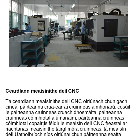
Ceardlann meaisínithe deil CNC
Tá ceardlann meaisínithe deil CNC oiriúnach chun gach
cineál páirteanna crua-earraí cruinneas a mhonarú, cosúil
le páirteanna cruinneas cruach dhosmálta, páirteanna
cruinneas cóimhiotal alúmanaim, páirteanna cruinneas
cóimhiotal copair;Is féidir le meaisín deil CNC freastal ar
riachtanas meaisínithe táirgí móra cruinneas, tá meaisín
deil Uathoibríoch níos oiriúnaí chun páirteanna seafta