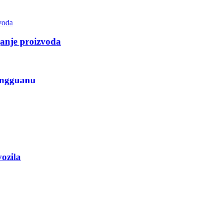
zganje proizvoda
ongguanu
ozila