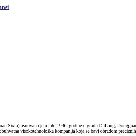
ansi
n Sixin) osnovana je u julu 1996. godine u gradu DaLang, Dongguan
eobuhvatna visokotehnološka kompanija koja se bavi obradom preciznih