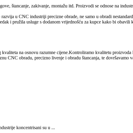
ve, štancanje, zakivanje, montažu itd. Proizvodi se odnose na industr
razvija u CNC industriji precizne obrade, ne samo u obradi nestandard
apredak i pružila usluge s dodanom vrijednošću za kupce kako bi obavil
 kvaliteta na osnovu razumne cijene.Kontroliramo kvalitetu proizvoda 
iznu CNC obradu, precizno livenje i obradu štancanja, te dovršavamo v
ustrije koncentrisani su u ...