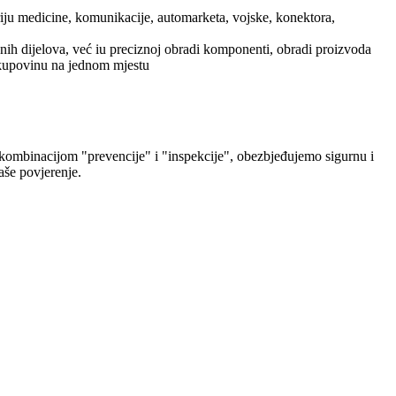
iju medicine, komunikacije, automarketa, vojske, konektora,
nih dijelova, već iu preciznoj obradi komponenti, obradi proizvoda
i kupovinu na jednom mjestu
kombinacijom "prevencije" i "inspekcije", obezbjeđujemo sigurnu i
aše povjerenje.