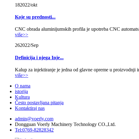
18
2022/okt
Koje su prednosti...
CNC obrada aluminijumskih profila je upotreba CNC automatsk
više>>
26
2022/Sep
Definicija i njega Inje...
Kalup za injektiranje je jedna od glavne opreme u proizvodnji i
više>>
O nama
istorija
Kultura
Često postavljana pitanja
Kontaktiraj nas
admin@voerly.com
Dongguan Voerly Machinery Technology CO.,Ltd.
Tel:0769-82828342