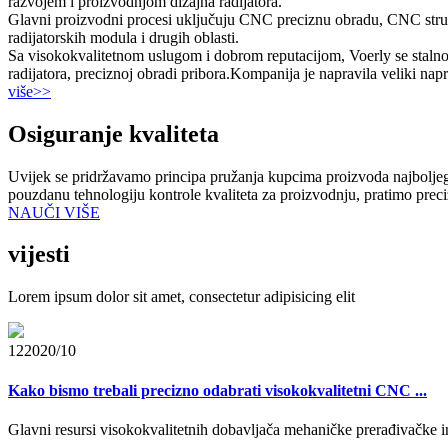
razvojem i proizvodnjom dizajna radijatora.
Glavni proizvodni procesi uključuju CNC preciznu obradu, CNC strugo
radijatorskih modula i drugih oblasti.
Sa visokokvalitetnom uslugom i dobrom reputacijom, Voerly se stalno 
radijatora, preciznoj obradi pribora.Kompanija je napravila veliki n
više>>
Osiguranje kvaliteta
Uvijek se pridržavamo principa pružanja kupcima proizvoda najboljeg
pouzdanu tehnologiju kontrole kvaliteta za proizvodnju, pratimo prec
NAUČI VIŠE
vijesti
Lorem ipsum dolor sit amet, consectetur adipisicing elit
12
2020/10
Kako bismo trebali precizno odabrati visokokvalitetni CNC ...
Glavni resursi visokokvalitetnih dobavljača mehaničke prerađivačke ind