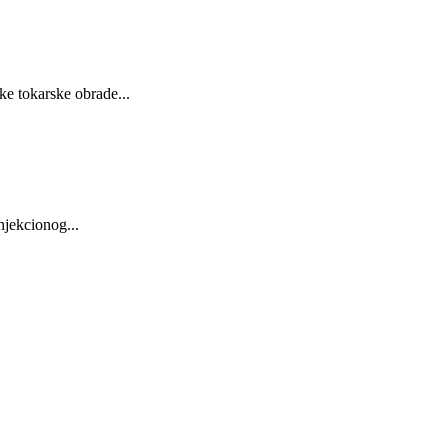
e tokarske obrade...
njekcionog...