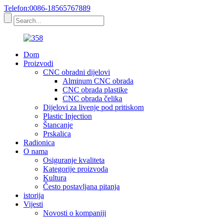
Telefon:0086-18565767889
Dom
Proizvodi
CNC obradni dijelovi
Alminum CNC obrada
CNC obrada plastike
CNC obrada čelika
Dijelovi za livenje pod pritiskom
Plastic Injection
Štancanje
Prskalica
Radionica
O nama
Osiguranje kvaliteta
Kategorije proizvoda
Kultura
Često postavljana pitanja
istorija
Vijesti
Novosti o kompaniji