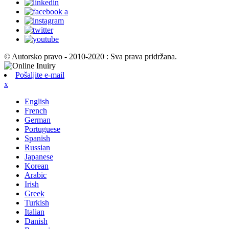
© Autorsko pravo - 2010-2020 : Sva prava pridržana.
Pošaljite e-mail
x
English
French
German
Portuguese
Spanish
Russian
Japanese
Korean
Arabic
Irish
Greek
Turkish
Italian
Danish