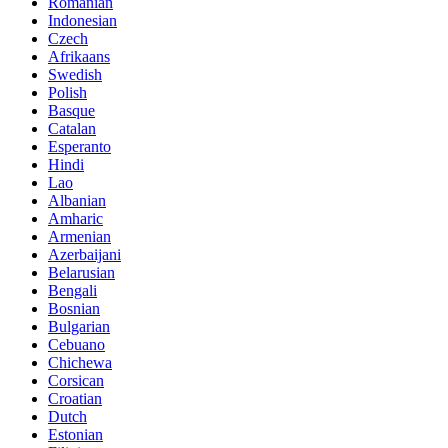
Romanian
Indonesian
Czech
Afrikaans
Swedish
Polish
Basque
Catalan
Esperanto
Hindi
Lao
Albanian
Amharic
Armenian
Azerbaijani
Belarusian
Bengali
Bosnian
Bulgarian
Cebuano
Chichewa
Corsican
Croatian
Dutch
Estonian