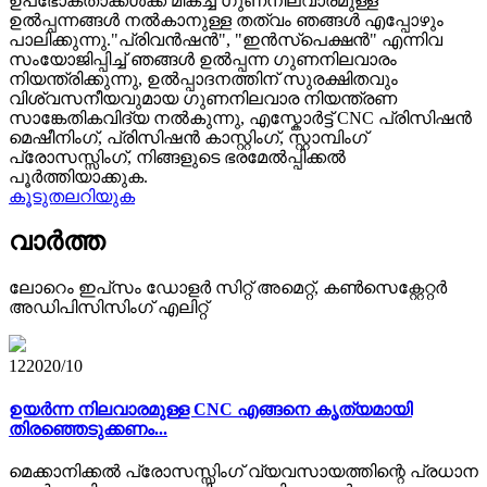
ഉപഭോക്താക്കൾക്ക് മികച്ച ഗുണനിലവാരമുള്ള
ഉൽപ്പന്നങ്ങൾ നൽകാനുള്ള തത്വം ഞങ്ങൾ എപ്പോഴും
പാലിക്കുന്നു."പ്രിവൻഷൻ", "ഇൻസ്പെക്ഷൻ" എന്നിവ
സംയോജിപ്പിച്ച് ഞങ്ങൾ ഉൽപ്പന്ന ഗുണനിലവാരം
നിയന്ത്രിക്കുന്നു, ഉൽപ്പാദനത്തിന് സുരക്ഷിതവും
വിശ്വസനീയവുമായ ഗുണനിലവാര നിയന്ത്രണ
സാങ്കേതികവിദ്യ നൽകുന്നു, എസ്കോർട്ട് CNC പ്രിസിഷൻ
മെഷീനിംഗ്, പ്രിസിഷൻ കാസ്റ്റിംഗ്, സ്റ്റാമ്പിംഗ്
പ്രോസസ്സിംഗ്, നിങ്ങളുടെ ഭരമേൽപ്പിക്കൽ
പൂർത്തിയാക്കുക.
കൂടുതലറിയുക
വാർത്ത
ലോറെം ഇപ്‌സം ഡോളർ സിറ്റ് അമെറ്റ്, കൺസെക്റ്റേറ്റർ
അഡിപിസിസിംഗ് എലിറ്റ്
12
2020/10
ഉയർന്ന നിലവാരമുള്ള CNC എങ്ങനെ കൃത്യമായി
തിരഞ്ഞെടുക്കണം...
മെക്കാനിക്കൽ പ്രോസസ്സിംഗ് വ്യവസായത്തിന്റെ പ്രധാന