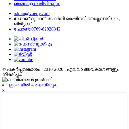
ഞങ്ങളെ സമീപിക്കുക
admin@voerly.com
ഡോങ്ഗുവാൻ വോർലി മെഷിനറി ടെക്നോളജി CO.,
ലിമിറ്റഡ്.
ഫോൺ:0769-82828342
© പകർപ്പവകാശം - 2010-2020 : എല്ലാ അവകാശങ്ങളും
നിക്ഷിപ്തം.
ഇമെയിൽ അയയ്ക്കുക
x