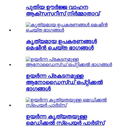
പുതിയ ഊർജ്ജ വാഹന
ആക്സസറീസ് നിർമ്മാതാവ്
കൃത്യമായ ഉപകരണങ്ങൾ
മെഷീൻ ചെയ്ത ഭാഗങ്ങൾ
ഉയർന്ന പ്രകടനമുള്ള
ആനോഡൈസ്ഡ് ഒപ്റ്റിക്കൽ
ഭാഗങ്ങൾ
ഉയർന്ന കൃത്യതയുള്ള
മെഡിക്കൽ സ്പെയർ പാർട്സ്