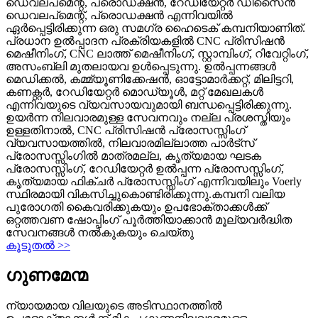
ഡെവലപ്‌മെന്റ്, പ്രൊഡക്ഷൻ, റേഡിയേറ്റർ ഡിസൈൻ
ഡെവലപ്‌മെന്റ്, പ്രൊഡക്ഷൻ എന്നിവയിൽ
ഏർപ്പെട്ടിരിക്കുന്ന ഒരു സമഗ്ര ഹൈടെക് കമ്പനിയാണിത്.
പ്രധാന ഉൽപ്പാദന പ്രക്രിയകളിൽ CNC പ്രിസിഷൻ
മെഷീനിംഗ്, CNC ലാത്ത് മെഷീനിംഗ്, സ്റ്റാമ്പിംഗ്, റിവേറ്റിംഗ്,
അസംബ്ലി മുതലായവ ഉൾപ്പെടുന്നു. ഉൽപ്പന്നങ്ങൾ
മെഡിക്കൽ, കമ്മ്യൂണിക്കേഷൻ, ഓട്ടോമാർക്കറ്റ്, മിലിട്ടറി,
കണക്റ്റർ, റേഡിയേറ്റർ മൊഡ്യൂൾ, മറ്റ് മേഖലകൾ
എന്നിവയുടെ വ്യവസായവുമായി ബന്ധപ്പെട്ടിരിക്കുന്നു.
ഉയർന്ന നിലവാരമുള്ള സേവനവും നല്ല പ്രശസ്തിയും
ഉള്ളതിനാൽ, CNC പ്രിസിഷൻ പ്രോസസ്സിംഗ്
വ്യവസായത്തിൽ, നിലവാരമില്ലാത്ത പാർട്‌സ്
പ്രോസസ്സിംഗിൽ മാത്രമല്ല, കൃത്യമായ ഘടക
പ്രോസസ്സിംഗ്, റേഡിയേറ്റർ ഉൽപ്പന്ന പ്രോസസ്സിംഗ്,
കൃത്യമായ ഫിക്‌ചർ പ്രോസസ്സിംഗ് എന്നിവയിലും Voerly
സ്ഥിരമായി വികസിച്ചുകൊണ്ടിരിക്കുന്നു.കമ്പനി വലിയ
പുരോഗതി കൈവരിക്കുകയും ഉപഭോക്താക്കൾക്ക്
ഒറ്റത്തവണ ഷോപ്പിംഗ് പൂർത്തിയാക്കാൻ മൂല്യവർദ്ധിത
സേവനങ്ങൾ നൽകുകയും ചെയ്തു
കൂടുതൽ >>
ഗുണമേന്മ
ന്യായമായ വിലയുടെ അടിസ്ഥാനത്തിൽ