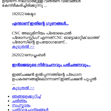
ഉയർന്ന നിലവാരമുള്ള വിതരണ വിഭവങ്ങൾ
കേന്ദ്രീകരിച്ചിരിക്കുന്നു ...
18
2022/ഒക്ടോ
എന്താണ് ഇതിന്റെ ഗുണങ്ങൾ...
CNC അലൂമിനിയം പ്രൊഫൈൽ
പ്രോസസ്സിംഗ് എന്നത് CNC ഓട്ടോമാറ്റിക് ലാത്ത്
പ്രോസിന്റെ ഉപയോഗമാണ്...
കൂടുതൽ >>
26
2022/സെപ്തംബർ
ഇൻജെയുടെ നിർവചനവും പരിചരണവും...
ഇഞ്ചക്ഷൻ ഉൽപ്പന്നത്തിന്റെ പ്രധാന
ഉപകരണങ്ങളിലൊന്നാണ് ഇഞ്ചക്ഷൻ പൂപ്പൽ
...
കൂടുതൽ >>
ഞങ്ങളേക്കുറിച്ച്
ചരിത്രം
സംസ്കാരം
പതിവുചോദ്യങ്ങൾ