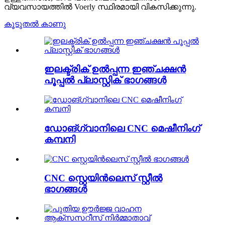
വ്യവസായത്തിൽ Voerly സ്ഥിരമായി വികസിക്കുന്നു.
കൂടുതൽ കാണു
ഇലക്ട്രിക് ഉൽപ്പന്ന ഇഞ്ചക്ഷൻ
പൂപ്പൽ പ്ലാസ്റ്റിക് ഭാഗങ്ങൾ
ഡോങ്‌ഗ്വാനിലെ CNC മെഷീനിംഗ്
കമ്പനി
CNC സ്റ്റെയിൻലെസ് സ്റ്റീൽ
ഭാഗങ്ങൾ