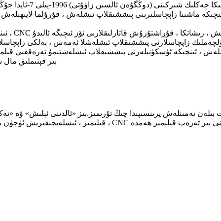
ئىنچىكە ماشىنا زاپچاسلىرىنى پىششىقلاپ ئىشلەش ، قۇرۇلما لايىھىلەش 
ەش ، ئىنچىكە ئۈسكۈنىلەرنى پىششىقلاپ ئىشلەشتىمۇ تەرەققىي قىلماقت
بىر قېتىملىق مال
ت بىلەن تەمىنلەش پرىنسىپىدا چىڭ تۇرىمىز.بىز «ئالدىنى ئېلىش» ۋە
قىلىمىز ، ئىشلەپچىقىرىش ئۈچۈن بىخەتەر ۋە ئىشەنچلىك سۈپەت كو