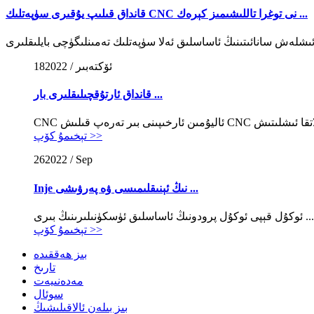
قانداق قىلىپ يۇقىرى سۈپەتلىك CNC نى توغرا تاللىشىمىز كېرەك ...
2022 / ئۆكتەبىر
18
قانداق ئارتۇقچىلىقلىرى بار ...
تېخىمۇ كۆپ >>
26
2022 / Sep
Inje نىڭ ئېنىقلىمىسى ۋە پەرۋىشى ...
ئوكۇل قېپى ئوكۇل پرودونىڭ ئاساسلىق ئۈسكۈنىلىرىنىڭ بىرى ...
تېخىمۇ كۆپ >>
بىز ھەققىدە
تارىخ
مەدەنىيەت
سوئال
بىز بىلەن ئالاقىلىشىڭ