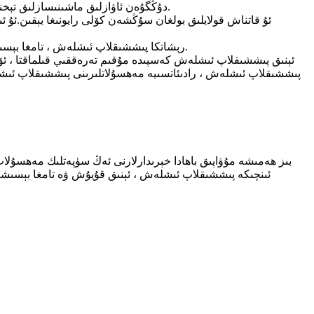
دۇڭگۇەن ئاۋازلىق ماشىنىسازلىق تېخنىكا چەكلىك شىركىتى (دوڭگۇەن ئالسىن زاۋۇتى) 1996-يىلى 7-ئايدا جۇڭگونىڭ گۇاڭدۇڭ ئۆلكىسى دۇڭگۇەن شەھىرى دالاڭ بازىرىدا قۇرۇلغان.
ئۇ قاتناش قولايلىق بولغان سۇڭشەن كۆلى رايونىغا يېقىن.ئۇ 
ئاساسلىق ئىشلەپچىقىرىش جەريانى CNC ئىنچىكە پىششىقلاپ ئىشلەش ، CNC رېشاتكا پىششىقلاپ ئىشلەش ، تامغا بېسىش ، رىشاتكا ، قۇراشتۇرۇش قاتارلىقلارنى ئۆز ئىچىگە ئالىدۇ.
پىششىقلاپ ئىشلەش ، رادىئاتسىيە مەھسۇلاتلىرىنى پىششىقلاپ ئىشل
بىز ھەمىشە مۇۋاپىق باھادا خېرىدارلارنى ئەڭ سۈپەتلىك مەھسۇلا