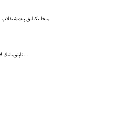
مېخانىكىلىق پىششىقلاپ ئىشلەش سانائىتىنىڭ ئاساسلىق ئەلا سۈپەتلىك تەمىنلىگۈچى بايلىقلىرى ...
CNC ئاليۇمىن ئارخىپىنى بىر تەرەپ قىلىش CNC ئاپتوماتىك لاتقا ئىشلىتىش ...