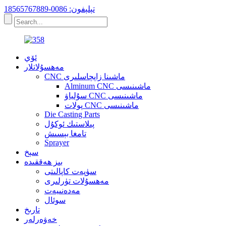
تېلېفون: 0086-18565767889
ئۆي
مەھسۇلاتلار
CNC ماشىنا زاپچاسلىرى
Alminum CNC ماشىنىسى
سۇلياۋ CNC ماشىنىسى
پولات CNC ماشىنىسى
Die Casting Parts
پىلاستىك ئوكۇل
تامغا بېسىش
Sprayer
سېخ
بىز ھەققىدە
سۈپەت كاپالىتى
مەھسۇلات تۈرلىرى
مەدەنىيەت
سوئال
تارىخ
خەۋەرلەر