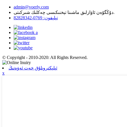
admin@voerly.com
دۇڭگۇەن ئاۋازلىق ماشىنا تېخنىكىسى چەكلىك شىركىتى.
تېلېفون: 0769-82828342
© Copyright - 2010-2020: All Rights Reserved.
ئېلېكترونلۇق خەت ئەۋەتىڭ
x