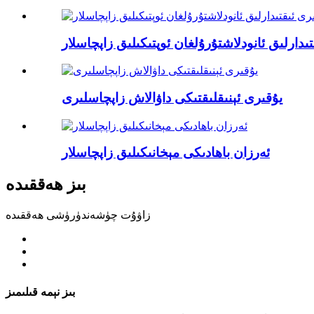
ىدارلىق ئانودلاشتۇرۇلغان ئوپتىكىلىق زاپچاسلار
يۇقىرى ئېنىقلىقتىكى داۋالاش زاپچاسلىرى
ئەرزان باھادىكى مېخانىكىلىق زاپچاسلار
بىز ھەققىدە
زاۋۇت چۈشەندۈرۈشى ھەققىدە
بىز نېمە قىلىمىز