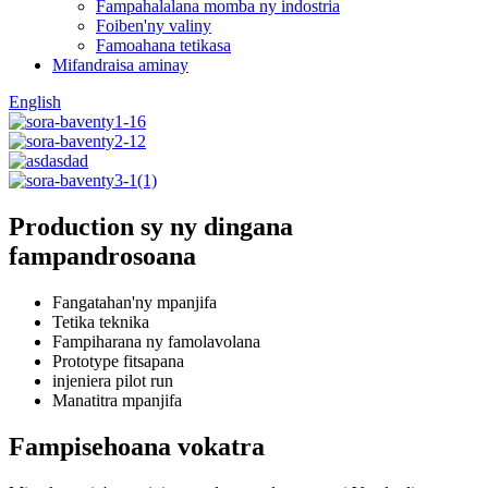
Fampahalalana momba ny indostria
Foiben'ny valiny
Famoahana tetikasa
Mifandraisa aminay
English
Production sy ny dingana
fampandrosoana
Fangatahan'ny mpanjifa
Tetika teknika
Fampiharana ny famolavolana
Prototype fitsapana
injeniera pilot run
Manatitra mpanjifa
Fampisehoana vokatra