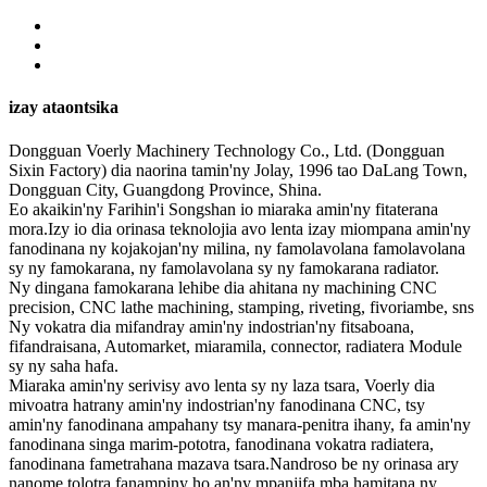
izay ataontsika
Dongguan Voerly Machinery Technology Co., Ltd. (Dongguan
Sixin Factory) dia naorina tamin'ny Jolay, 1996 tao DaLang Town,
Dongguan City, Guangdong Province, Shina.
Eo akaikin'ny Farihin'i Songshan io miaraka amin'ny fitaterana
mora.Izy io dia orinasa teknolojia avo lenta izay miompana amin'ny
fanodinana ny kojakojan'ny milina, ny famolavolana famolavolana
sy ny famokarana, ny famolavolana sy ny famokarana radiator.
Ny dingana famokarana lehibe dia ahitana ny machining CNC
precision, CNC lathe machining, stamping, riveting, fivoriambe, sns
Ny vokatra dia mifandray amin'ny indostrian'ny fitsaboana,
fifandraisana, Automarket, miaramila, connector, radiatera Module
sy ny saha hafa.
Miaraka amin'ny serivisy avo lenta sy ny laza tsara, Voerly dia
mivoatra hatrany amin'ny indostrian'ny fanodinana CNC, tsy
amin'ny fanodinana ampahany tsy manara-penitra ihany, fa amin'ny
fanodinana singa marim-pototra, fanodinana vokatra radiatera,
fanodinana fametrahana mazava tsara.Nandroso be ny orinasa ary
nanome tolotra fanampiny ho an'ny mpanjifa mba hamitana ny