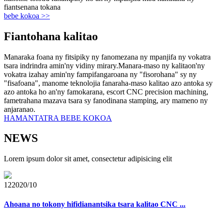
fiantsenana tokana
bebe kokoa >>
Fiantohana kalitao
Manaraka foana ny fitsipiky ny fanomezana ny mpanjifa ny vokatra
tsara indrindra amin'ny vidiny mirary.Manara-maso ny kalitaon'ny
vokatra izahay amin'ny fampifangaroana ny "fisorohana" sy ny
"fisafoana", manome teknolojia fanaraha-maso kalitao azo antoka sy
azo antoka ho an'ny famokarana, escort CNC precision machining,
fametrahana mazava tsara sy fanodinana stamping, ary mameno ny
anjaranao.
HAMANTATRA BEBE KOKOA
NEWS
Lorem ipsum dolor sit amet, consectetur adipisicing elit
12
2020/10
Ahoana no tokony hifidianantsika tsara kalitao CNC ...