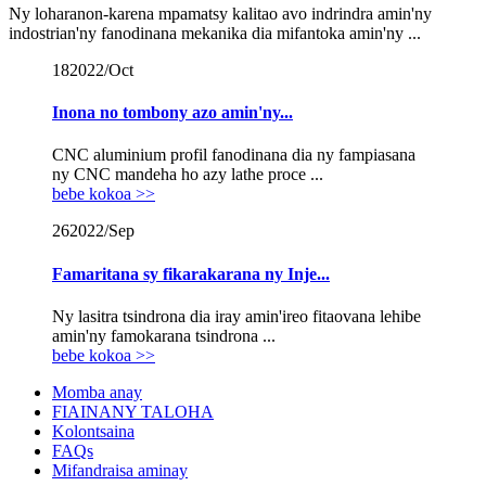
Ny loharanon-karena mpamatsy kalitao avo indrindra amin'ny
indostrian'ny fanodinana mekanika dia mifantoka amin'ny ...
18
2022/Oct
Inona no tombony azo amin'ny...
CNC aluminium profil fanodinana dia ny fampiasana
ny CNC mandeha ho azy lathe proce ...
bebe kokoa >>
26
2022/Sep
Famaritana sy fikarakarana ny Inje...
Ny lasitra tsindrona dia iray amin'ireo fitaovana lehibe
amin'ny famokarana tsindrona ...
bebe kokoa >>
Momba anay
FIAINANY TALOHA
Kolontsaina
FAQs
Mifandraisa aminay