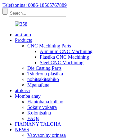
Telefaonina: 0086-18565767889
an-trano
Products
CNC Machining Parts
Alminum CNC Machining
Plastika CNC Machining
Steel CNC Machining
Die Casting Parts
Tsindrona plastika
nohitsakitsahiko
Mpanafana
atrikasa
Momba anay
Fiantohana kalitao
Sokajy vokatra
Kolontsaina
FAQs
FIAINANY TALOHA
NEWS
Vaovaon'ny orinasa