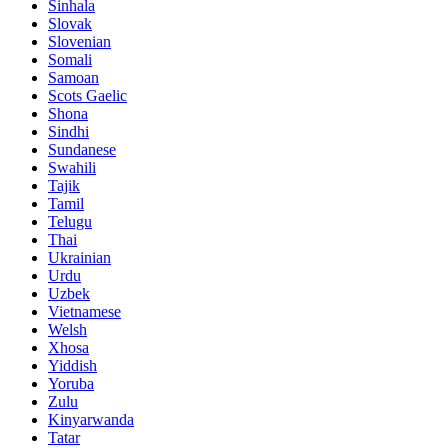
Sinhala
Slovak
Slovenian
Somali
Samoan
Scots Gaelic
Shona
Sindhi
Sundanese
Swahili
Tajik
Tamil
Telugu
Thai
Ukrainian
Urdu
Uzbek
Vietnamese
Welsh
Xhosa
Yiddish
Yoruba
Zulu
Kinyarwanda
Tatar