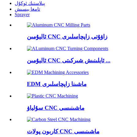
پىلاستىك ئوكۇل
تامغا بېسىش
Sprayer
ئاليۇمىن CNC زاۋۇتى زاپچاسلىرى
ئاليۇمىن CNC ئايلىنىش شىركىتى ...
EDM ماشىنا زاپچاسلىرى
سۇلياۋ CNC ماشىنىسى
كاربون پولات CNC ماشىنىسى