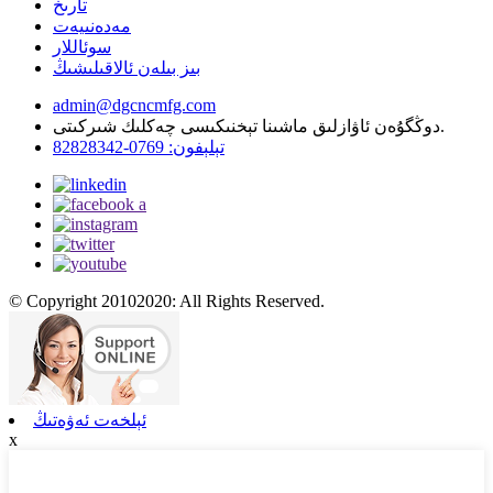
تارىخ
مەدەنىيەت
سوئاللار
بىز بىلەن ئالاقىلىشىڭ
admin@dgcncmfg.com
دوڭگۇەن ئاۋازلىق ماشىنا تېخنىكىسى چەكلىك شىركىتى.
تېلېفون: 0769-82828342
© Copyright 20102020: All Rights Reserved.
ئېلخەت ئەۋەتىڭ
x