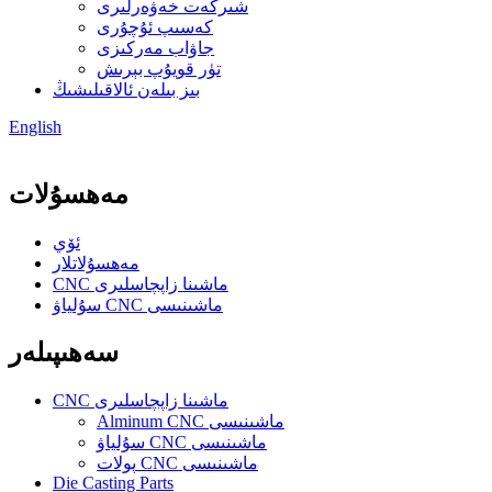
شىركەت خەۋەرلىرى
كەسىپ ئۇچۇرى
جاۋاب مەركىزى
تۈر قويۇپ بېرىش
بىز بىلەن ئالاقىلىشىڭ
English
مەھسۇلات
ئۆي
مەھسۇلاتلار
CNC ماشىنا زاپچاسلىرى
سۇلياۋ CNC ماشىنىسى
سەھىپىلەر
CNC ماشىنا زاپچاسلىرى
Alminum CNC ماشىنىسى
سۇلياۋ CNC ماشىنىسى
پولات CNC ماشىنىسى
Die Casting Parts