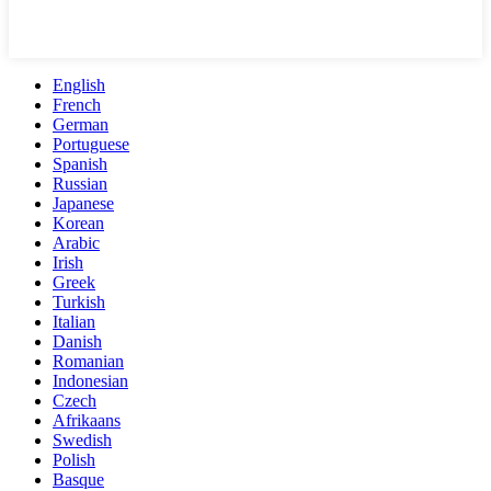
English
French
German
Portuguese
Spanish
Russian
Japanese
Korean
Arabic
Irish
Greek
Turkish
Italian
Danish
Romanian
Indonesian
Czech
Afrikaans
Swedish
Polish
Basque