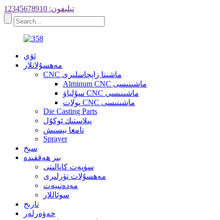
تېلېفون: 12345678910
ئۆي
مەھسۇلاتلار
CNC ماشىنا زاپچاسلىرى
Alminum CNC ماشىنىسى
سۇلياۋ CNC ماشىنىسى
پولات CNC ماشىنىسى
Die Casting Parts
پىلاستىك ئوكۇل
تامغا بېسىش
Sprayer
سېخ
بىز ھەققىدە
سۈپەت كاپالىتى
مەھسۇلات تۈرلىرى
مەدەنىيەت
سوئاللار
تارىخ
خەۋەرلەر