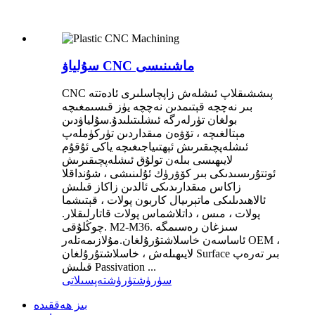
سۇلياۋ CNC ماشىنىسى
CNC پىششىقلاپ ئىشلەش زاپچاسلىرى ئادەتتە
بىر نەچچە قېتىمدىن نەچچە يۈز قىسىمغىچە
بولغان تۈرلەرگە ئىشلىتىلىدۇ.سۇلياۋدىن
مېتالغىچە ، تۆۋەن مىقداردىن تۈركۈملەپ
ئىشلەپچىقىرىش ئېھتىياجىغىچە ياكى ئۇقۇم
لايىھىسى بىلەن تولۇق ئىشلەپچىقىرىش
ئوتتۇرىسىدىكى بىر كۆۋرۈك ئۇلىنىشى ، شۇنداقلا
زاكاس مىقدارىدىكى ئالدىن زاكاز قىلىش
ئالاھىدىلىكى ماتېرىيال كاربون پولات ، قېتىشما
پولات ، مىس ، داتلاشماس پولات قاتارلىقلار.
.چوڭلۇقى M2-M36. سىزغان رەسىمگە
ئاساسەن خاسلاشتۇرۇلغان.مۇلازىمەتلەر OEM ،
لايىھىلەش ، خاسلاشتۇرۇلغان Surface بىر تەرەپ
قىلىش Passivation ...
سۈرۈشتۈرۈش
تەپسىلاتى
بىز ھەققىدە