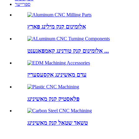
ספּרייער
אַלומינום קנק מילינג פּאַרץ
אַלומינום קנק טורנינג קאָמפּאָנענט ...
עדם מאַשינינג אַקסעסעריז
פּלאַסטיק קנק מאַשינינג
טשאַד שטאָל קנק מאַשינינג