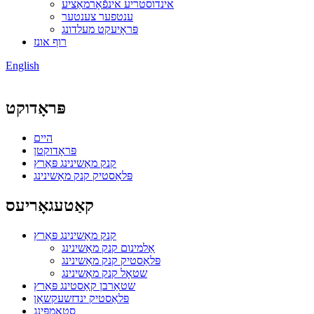
אינדוסטריע אינפֿאָרמאַציע
ענטפער צענטער
פּראָיעקט מעלדונג
רוף אונז
English
פּראָדוקט
היים
פּראָדוקטן
קנק מאַשינינג פּאַרץ
פּלאַסטיק קנק מאַשינינג
קאַטעגאָריעס
קנק מאַשינינג פּאַרץ
אַלמינום קנק מאַשינינג
פּלאַסטיק קנק מאַשינינג
שטאָל קנק מאַשינינג
שטאַרבן קאַסטינג פּאַרץ
פּלאַסטיק ינדזשעקשאַן
סטאַמפּינג