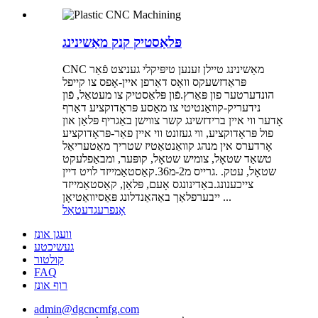
פּלאַסטיק קנק מאַשינינג
CNC מאַשינינג טיילן זענען טיפּיקלי געניצט פֿאַר
פּראַדזשעקס וואָס דאַרפן איין-אָפס צו קייפל
הונדערטער פון פּאַרץ.פֿון פּלאַסטיק צו מעטאַל, פֿון
נידעריק-קוואַנטיטי צו מאַסע פּראָדוקציע דאַרף
אָדער ווי איין ברידזשינג קשר צווישן באַגריף פּלאַן און
פול פּראָדוקציע, ווי געזונט ווי איין פאַר-פּראָדוקציע
אָרדערס אין מנהג קוואַנטאַטיז שטריך מאַטעריאַל
טשאַד שטאָל, צומיש שטאָל, קופּער, ומבאַפלעקט
שטאָל, עטק. .גרייס מ2-מ36.קאַסטאַמייזד לויט דיין
צייכענונג.באַדינונגס אָעם, פּלאַן, קאַסטאַמייזד
ייבערפלאַך באַהאַנדלונג פּאַסיוואַטיאָן ...
אָנפרעג
דעטאַל
וועגן אונז
געשיכטע
קולטור
FAQ
רוף אונז
admin@dgcncmfg.com