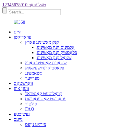
טעלעפאָן: 12345678910
היים
פּראָדוקטן
קנק מאַשינינג פּאַרץ
אַלמינום קנק מאַשינינג
פּלאַסטיק קנק מאַשינינג
שטאָל קנק מאַשינינג
שטאַרבן קאַסטינג פּאַרץ
פּלאַסטיק ינדזשעקשאַן
סטאַמפּינג
ספּרייער
וואַרשטאַט
וועגן אונז
קוואַליטעט קאָנטראָל
פּראָדוקט קאַטעגאָריעס
קולטור
FAQ
געשיכטע
נייַעס
פירמע נייַעס