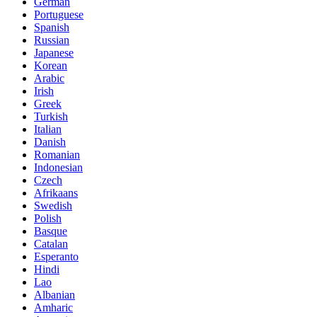
German
Portuguese
Spanish
Russian
Japanese
Korean
Arabic
Irish
Greek
Turkish
Italian
Danish
Romanian
Indonesian
Czech
Afrikaans
Swedish
Polish
Basque
Catalan
Esperanto
Hindi
Lao
Albanian
Amharic