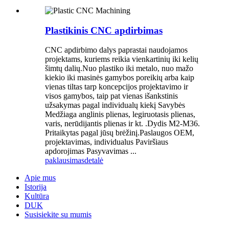
Plastikinis CNC apdirbimas
CNC apdirbimo dalys paprastai naudojamos
projektams, kuriems reikia vienkartinių iki kelių
šimtų dalių.Nuo plastiko iki metalo, nuo mažo
kiekio iki masinės gamybos poreikių arba kaip
vienas tiltas tarp koncepcijos projektavimo ir
visos gamybos, taip pat vienas išankstinis
užsakymas pagal individualų kiekį Savybės
Medžiaga anglinis plienas, legiruotasis plienas,
varis, nerūdijantis plienas ir kt. .Dydis M2-M36.
Pritaikytas pagal jūsų brėžinį.Paslaugos OEM,
projektavimas, individualus Paviršiaus
apdorojimas Pasyvavimas ...
paklausimas
detalė
Apie mus
Istorija
Kultūra
DUK
Susisiekite su mumis