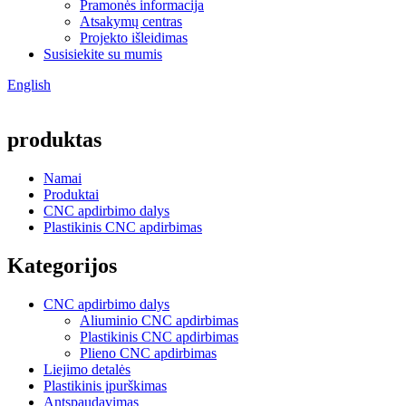
Pramonės informacija
Atsakymų centras
Projekto išleidimas
Susisiekite su mumis
English
produktas
Namai
Produktai
CNC apdirbimo dalys
Plastikinis CNC apdirbimas
Kategorijos
CNC apdirbimo dalys
Aliuminio CNC apdirbimas
Plastikinis CNC apdirbimas
Plieno CNC apdirbimas
Liejimo detalės
Plastikinis įpurškimas
Antspaudavimas