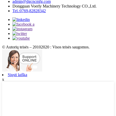
admin@dgcncmfg.com
Dongguan Voerly Machinery Technology CO.,Ltd.
Tel.:0769-82828342
© Autorių teisės – 20102020 : Visos teisės saugomos.
Siųsti laišką
x