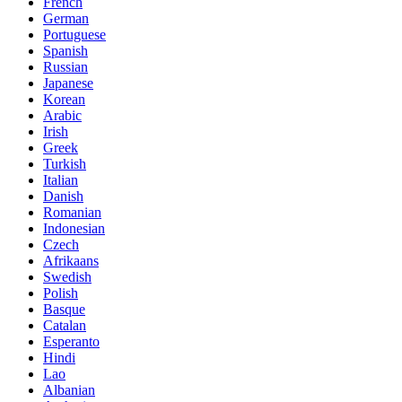
French
German
Portuguese
Spanish
Russian
Japanese
Korean
Arabic
Irish
Greek
Turkish
Italian
Danish
Romanian
Indonesian
Czech
Afrikaans
Swedish
Polish
Basque
Catalan
Esperanto
Hindi
Lao
Albanian