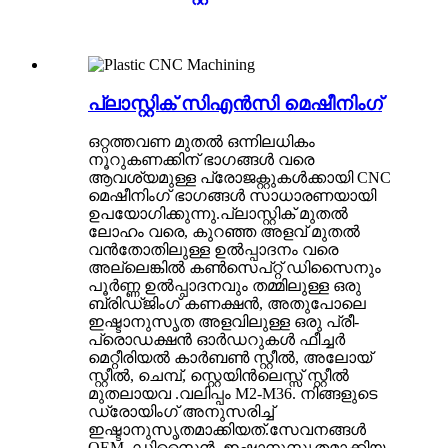
പ്ലാസ്റ്റിക് സിഎൻസി മെഷീനിംഗ്
ഒറ്റത്തവണ മുതൽ ഒന്നിലധികം
നൂറുകണക്കിന് ഭാഗങ്ങൾ വരെ
ആവശ്യമുള്ള പ്രോജക്റ്റുകൾക്കായി CNC
മെഷീനിംഗ് ഭാഗങ്ങൾ സാധാരണയായി
ഉപയോഗിക്കുന്നു.പ്ലാസ്റ്റിക് മുതൽ
ലോഹം വരെ, കുറഞ്ഞ അളവ് മുതൽ
വൻതോതിലുള്ള ഉൽപ്പാദനം വരെ
അല്ലെങ്കിൽ കൺസെപ്റ്റ് ഡിസൈനും
പൂർണ്ണ ഉൽപ്പാദനവും തമ്മിലുള്ള ഒരു
ബ്രിഡ്ജിംഗ് കണക്ഷൻ, അതുപോലെ
ഇഷ്ടാനുസൃത അളവിലുള്ള ഒരു പ്രീ-
പ്രൊഡക്ഷൻ ഓർഡറുകൾ ഫീച്ചർ
മെറ്റീരിയൽ കാർബൺ സ്റ്റീൽ, അലോയ്
സ്റ്റീൽ, ചെമ്പ്, സ്റ്റെയിൻലെസ്സ് സ്റ്റീൽ
മുതലായവ .വലിപ്പം M2-M36. നിങ്ങളുടെ
ഡ്രോയിംഗ് അനുസരിച്ച്
ഇഷ്ടാനുസൃതമാക്കിയത്.സേവനങ്ങൾ
OEM, ഡിസൈൻ, ഇഷ്ടാനുസൃതമാക്കിയ