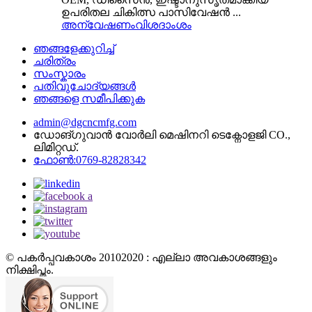
ഉപരിതല ചികിത്സ പാസിവേഷൻ ...
അന്വേഷണം
വിശദാംശം
ഞങ്ങളേക്കുറിച്ച്
ചരിത്രം
സംസ്കാരം
പതിവുചോദ്യങ്ങൾ
ഞങ്ങളെ സമീപിക്കുക
admin@dgcncmfg.com
ഡോങ്ഗുവാൻ വോർലി മെഷിനറി ടെക്നോളജി CO.,
ലിമിറ്റഡ്.
ഫോൺ:0769-82828342
© പകർപ്പവകാശം 20102020 : എല്ലാ അവകാശങ്ങളും
നിക്ഷിപ്തം.