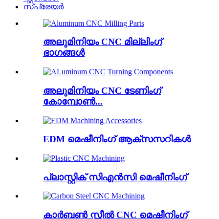
സ്പ്രേയർ
അലുമിനിയം CNC മില്ലിംഗ്
ഭാഗങ്ങൾ
അലുമിനിയം CNC ടേണിംഗ്
കോമ്പോൺ...
EDM മെഷീനിംഗ് ആക്സസറികൾ
പ്ലാസ്റ്റിക് സിഎൻസി മെഷീനിംഗ്
കാർബൺ സ്റ്റീൽ CNC മെഷീനിംഗ്