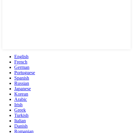
English
French
German
Portuguese
Spanish
Russian
Japanese
Korean
Arabic
Irish
Greek
Turkish
Italian
Danish
Romanian