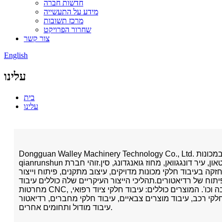
חדשות חברה
מידע על התעשייה
מרכז תשובות
שחרור הפרויקט
צור קשר
English
עלינו
בית
עלינו
Dongguan Walley Machinery Technology Co., Ltd. הוקמה ביוני 2002, ללא תלות במכונות
qianrunshun בחו"ל.הוא ממוקם בצ'אנגפינג טאון, עיר דונגגוואן, מחוז גואנגדונג, סין.זוהי חברת
זקה בעיבוד חלקי מכונות מדויקים, עיצוב מתקנים, פיתוח וייצור
תוח של רדיאטורים.תהליכי הייצור העיקריים שלה כוללים עיבוד CNC מדויק, עיבוד
מחרטות CNC, ויצירת הטבעה, ריתוק, הרכבה וכו'. המוצרים כוללים: עיבוד חלקי ציוד רפואי,
חלקי רכב, עיבוד מוצרים צבאיים, עיבוד חלקי מחברים, רדיאטור
עיבוד מודול ותחומים אחרים.