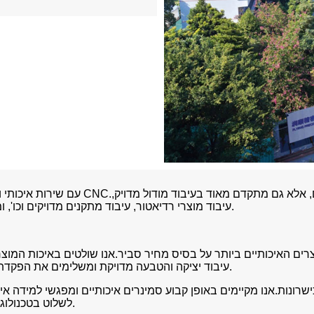
עם שירות איכותי ומוניטין טוב, וולי מ
עיבוד מוצרי רדיאטור, עיבוד מתקנים מדויקים וכו', ומספק שירותים עם ערך מוסף ללקוחות להשלמת רכש חד פעמי.
ים האיכותיים ביותר על בסיס מחיר סביר.אנו שולטים באיכות המוצר 
איכות בטוחה ואמינה לייצור, מלווים עיבוד שבבי מדויק CNC, עיבוד יציקה והטבעה מדויקת ומשלימים את הפקדתך.
ונות.אנו מקיימים באופן קבוע סמינרים איכותיים ומפגשי למידה איכ
לשלוט בטכנולוגיה העדכנית ביותר ולעמוד בדרישות המיומנות של משרות שונות.