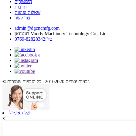
הִיסטוֹרִיָה
תַרְבּוּת
שאלות נפוצות
צור קשר
admin@dgcncmfg.com
דונגגוואן Voerly Machinery Technology Co., Ltd.
טל':0769-82828342
© זכויות יוצרים 20102020 : כל הזכויות שמורות.
שלח אימייל
x