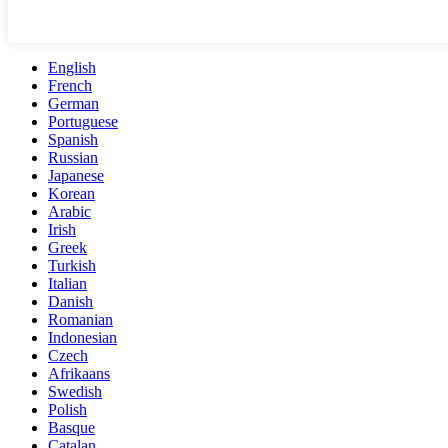
English
French
German
Portuguese
Spanish
Russian
Japanese
Korean
Arabic
Irish
Greek
Turkish
Italian
Danish
Romanian
Indonesian
Czech
Afrikaans
Swedish
Polish
Basque
Catalan