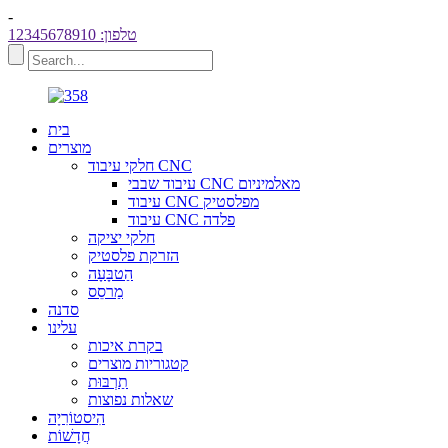
-
טלפון: 12345678910
בית
מוצרים
חלקי עיבוד CNC
עיבוד שבבי CNC מאלמיניום
עיבוד CNC מפלסטיק
עיבוד CNC פלדה
חלקי יציקה
הזרקת פלסטיק
הַטבָּעָה
מַרסֵס
סדנה
עלינו
בקרת איכות
קטגוריות מוצרים
תַרְבּוּת
שאלות נפוצות
הִיסטוֹרִיָה
חֲדָשׁוֹת