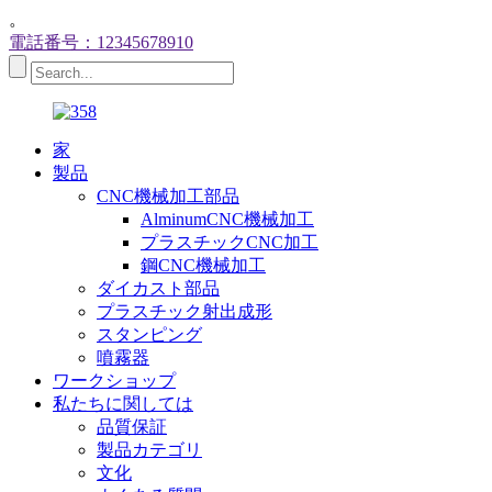
。
電話番号：12345678910
家
製品
CNC機械加工部品
AlminumCNC機械加工
プラスチックCNC加工
鋼CNC機械加工
ダイカスト部品
プラスチック射出成形
スタンピング
噴霧器
ワークショップ
私たちに関しては
品質保証
製品カテゴリ
文化