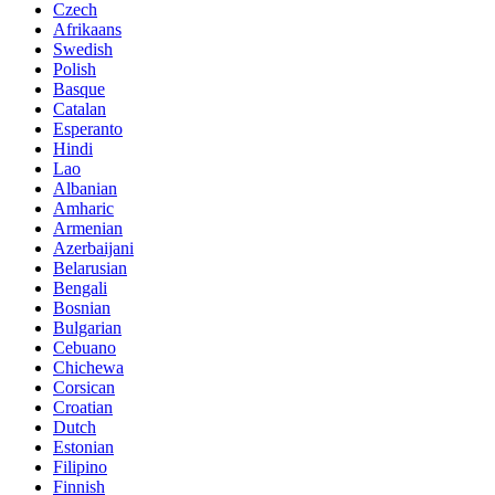
Czech
Afrikaans
Swedish
Polish
Basque
Catalan
Esperanto
Hindi
Lao
Albanian
Amharic
Armenian
Azerbaijani
Belarusian
Bengali
Bosnian
Bulgarian
Cebuano
Chichewa
Corsican
Croatian
Dutch
Estonian
Filipino
Finnish