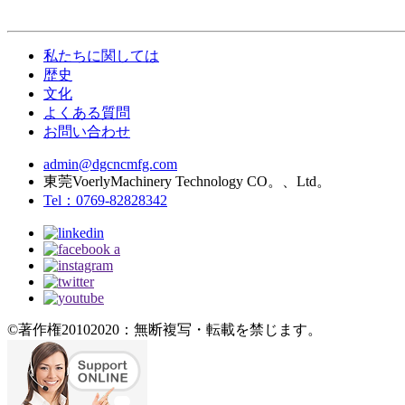
私たちに関しては
歴史
文化
よくある質問
お問い合わせ
admin@dgcncmfg.com
東莞VoerlyMachinery Technology CO。、Ltd。
Tel：0769-82828342
©著作権20102020：無断複写・転載を禁じます。