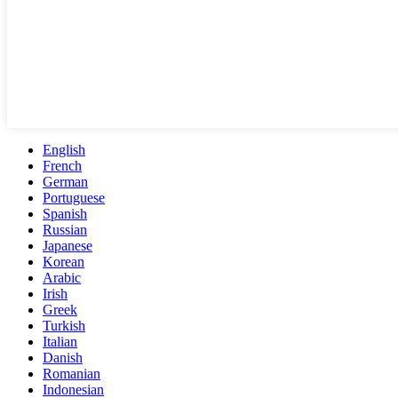
English
French
German
Portuguese
Spanish
Russian
Japanese
Korean
Arabic
Irish
Greek
Turkish
Italian
Danish
Romanian
Indonesian