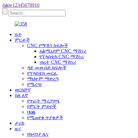
ስልክ፡12345678910
ቤት
ምርቶች
CNC የማሽን ክፍሎች
አልሚኒየም CNC ማሽነሪ
የፕላስቲክ CNC ማሽነሪ
ብረት CNC ማሽነሪ
ዳይ መውሰድ ክፍሎች
የፕላስቲክ መርፌ
ማህተም ማድረግ
የሚረጭ
ወርክሾፕ
ስለ እኛ
የጥራት ማረጋገጫ
የምርት ምድቦች
ባህል
የሚጠየቁ ጥያቄዎች
ታሪክ
ዜና
የኩባንያ ዜና