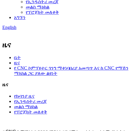
የኢንዱስትሪ መረጃ
መልስ ማዕከል
የፕሮጀክት መለቀቅ
አግኙን
English
ዜና
ቤት
ዜና
የ CNC ኮምፕዩተር ጎንግ ማቀነባበሪያ አመጣጥ እና ከ CNC የማሽን
ማእከል ጋር ያለው ልዩነት
ዜና
የኩባንያ ዜና
የኢንዱስትሪ መረጃ
መልስ ማዕከል
የፕሮጀክት መለቀቅ