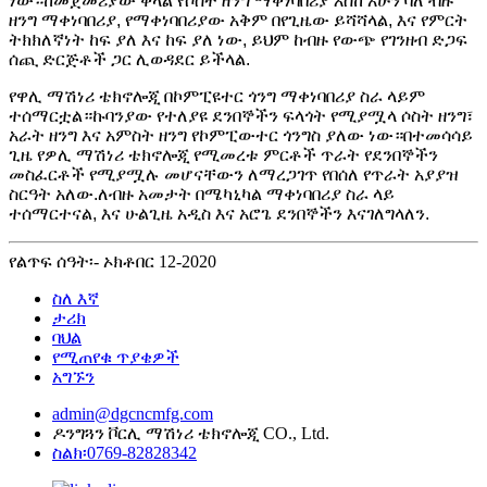
ነው።ከመጀመሪያው ቀላል የሶስት ዘንግ ማቀነባበሪያ እስከ አሁን ባለ ብዙ
ዘንግ ማቀነባበሪያ, የማቀነባበሪያው አቅም በየጊዜው ይሻሻላል, እና የምርት
ትክክለኛነት ከፍ ያለ እና ከፍ ያለ ነው, ይህም ከብዙ የውጭ የገንዘብ ድጋፍ
ሰጪ ድርጅቶች ጋር ሊወዳደር ይችላል.
የዋሊ ማሽነሪ ቴክኖሎጂ በኮምፒዩተር ጎንግ ማቀነባበሪያ ስራ ላይም
ተሰማርቷል።ኩባንያው የተለያዩ ደንበኞችን ፍላጎት የሚያሟላ ሶስት ዘንግ፣
አራት ዘንግ እና አምስት ዘንግ የኮምፒውተር ጎንግስ ያለው ነው።በተመሳሳይ
ጊዜ የዎሊ ማሽነሪ ቴክኖሎጂ የሚመረቱ ምርቶች ጥራት የደንበኞችን
መስፈርቶች የሚያሟሉ መሆናቸውን ለማረጋገጥ የበሰለ የጥራት አያያዝ
ስርዓት አለው.ለብዙ አመታት በሜካኒካል ማቀነባበሪያ ስራ ላይ
ተሰማርተናል, እና ሁልጊዜ አዲስ እና አሮጌ ደንበኞችን እናገለግላለን.
የልጥፍ ሰዓት፡- ኦክቶበር 12-2020
ስለ እኛ
ታሪክ
ባህል
የሚጠየቁ ጥያቄዎች
አግኙን
admin@dgcncmfg.com
ዶንግጓን ቮርሊ ማሽነሪ ቴክኖሎጂ CO., Ltd.
ስልክ፡0769-82828342