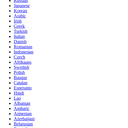
Russian
Japanese
Korean
Arabic
Irish
Greek
Turkish
Italian
Danish
Romanian
Indonesian
Czech
Afrikaans
Swedish
Polish
Basque
Catalan
Esperanto
Hindi
Lao
Albanian
Amharic
Armenian
Azerbaijani
Belarusian