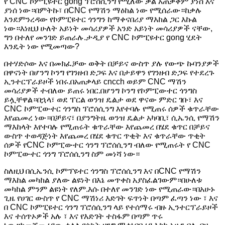
የ CNC ኮምፒዩተር gong ፕሮሰሲንግ የሚለው ቃል አጠቃቀም ያነሰ እና
ያነሰ ነው።በምትኩ፣ በCNC የማሽን ማዕከል ነው የሚሰራው።ከቃሉ
እንደምንረዳው የኮምፒዩተር ጎንግን ከማቀናበሪያ ማእከል ጋር እኩል
ነው።እነዚህ ሁለት አይነት መሳሪያዎች አንድ አይነት መሳሪያዎች ናቸው,
ግን በተለየ መንገድ ይጠራሉ.ታዲያ የ CNC ኮምፒዩተር gong ሂደት
እንዴት ነው የሚመጣው?
በተሃድሶው እና በመክፈቻው ወቅት በቻይና ውስጥ ያሉ የውጭ ኩባንያዎች
በዋናነት በሆንግ ኮንግ የገንዘብ ድጋፍ እና በታይዋን የገንዘብ ድጋፍ የተደረጉ
ኢንተርፕራይዞች ነበሩ.በአጠቃላይ cncch ወይም CNC ማሽን
መሳሪያዎች ተብለው ይጠሩ ነበር.በሆንግ ኮንግ የኮምፒውተር ጎንግስ
ይሏቸዋል።በኋላ፣ ወደ ፐርል ወንዝ ዴልታ ወደ ዋናው ምድር ገቡ፣ እና
CNC ኮምፒውተር ጎንግስ ፕሮሰሲንግ እየተባሉ የሚጠሩ ሰዎች ቁጥራቸው
እየጨመረ ነው።በቻይና፣ በያንግትዜ ወንዝ ዴልታ አካባቢ፣ ሲኤንሲ የማሽን
ማእከላት እየተባሉ የሚጠሩት ቁጥራቸው እየጨመረ በሄደ ቁጥር በቻይና
ውስጥ ተወዳጅነት እየጨመረ በሄደ ቁጥር ጥቂት እና ቁጥራቸው ጥቂት
ሰዎች የCNC ኮምፒውተር ጎንግ ፕሮሰሲንግ ብለው የሚጠሩት የ CNC
ኮምፒውተር ጎንግ ፕሮሰሲንግ ስም መነሻ ነው።
ስለዚህ በሲኤንሲ ኮምፕዩተር ጎንግስ ፕሮሰሲንግ እና በCNC የማሽን
ማእከል መካከል ያለው ልዩነት በእኔ መጥቀስ አያስፈልገውም።በሁለቱ
መካከል ምንም ልዩነት የለም.እሱ በተለየ መንገድ ነው የሚጠራው።በአሁኑ
ጊዜ የሀገር ውስጥ የ CNC ማሽነሪ እድገት ፍጥነት በጣም ፈጣን ነው ፣ እና
በ CNC ኮምፒዩተር ጎንግ ፕሮሰሲንግ ላይ የተሰማሩ ብዙ ኢንተርፕራይዞች
እና ተሰጥኦዎች አሉ ፣ እና የእድገት ተስፋም በጣም ጥሩ