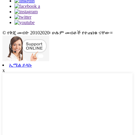
© የቅጂ መብት 20102020፡ ሁሉም መብቶች የተጠበቁ ናቸው።
ኢሜል ይላኩ
x