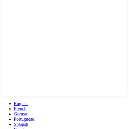
English
French
German
Portuguese
Spanish