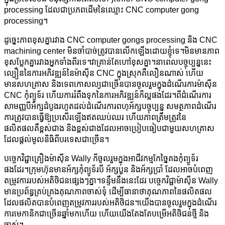
processing ដែលជាប្រភពដើមនៃឈ្មោះ CNC computer gong
processing។
ដូច្នេះភាពខុសគ្នារវាង CNC computer gongs processing និង CNC
machining center មិនចាំបាច់ត្រូវបានលើកឡើងដោយខ្ញុំទេ។មិនមានភាព
ខុសប្លែកគ្នារវាងអ្នកទាំងពីរទេ។វាគ្រាន់តែហៅខុសគ្នា។នាពេលបច្ចុប្បន្ននេះ
ល្បឿននៃការអភិវឌ្ឍន៍នៃម៉ាស៊ីន CNC ក្នុងស្រុកគឺលឿនណាស់ ហើយ
មានសហគ្រាស និងទេពកោសល្យជាច្រើនបានចូលរួមក្នុងដំណើរការម៉ាស៊ីន
CNC កុំព្យូទ័រ ហើយការរំពឹងទុកនៃការអភិវឌ្ឍន៍ក៏ល្អផងដែរ។ពីដំណើរការ
សាមញ្ញបីអ័ក្សដំបូងរហូតដល់ដំណើរការពហុអ័ក្សបច្ចុប្បន្ន សមត្ថភាពដំណើរ
ការត្រូវបានធ្វើឱ្យប្រសើរឡើងឥតឈប់ឈរ ហើយភាពត្រឹមត្រូវនៃ
ផលិតផលគឺខ្ពស់ជាង និងខ្ពស់ជាងដែលអាចប្រៀបធៀបជាមួយសហគ្រាស
ដែលផ្តល់មូលនិធិពីបរទេសជាច្រើន។
បច្ចេកវិជ្ជាគ្រឿងម៉ាស៊ីន Wally ក៏ចូលរួមក្នុងអាជីវកម្មកែច្នៃគងកុំព្យូទ័រ
ផងដែរ។ក្រុមហ៊ុនមានអ័ក្សកុំព្យូទ័របី អ័ក្សបួន និងអ័ក្សប្រាំ ដែលអាចបំពេញ
តម្រូវការរបស់អតិថិជនផ្សេងៗគ្នា។ទន្ទឹមនឹងនេះដែរ បច្ចេកវិជ្ជាម៉ាស៊ីន Wally
មានប្រព័ន្ធគ្រប់គ្រងគុណភាពចាស់ទុំ ដើម្បីធានាថាគុណភាពនៃផលិតផល
ដែលផលិតបានបំពេញតម្រូវការរបស់អតិថិជន។យើងបានចូលរួមក្នុងដំណើរ
ការមេកានិកជាច្រើនឆ្នាំមកហើយ ហើយយើងតែងតែបម្រើអតិថិជនថ្មី និង
ចាស់។