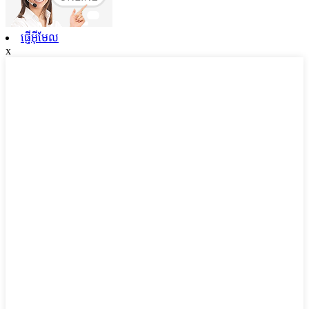
ផ្ញើអ៊ីមែល
x