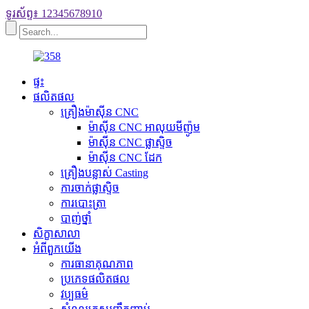
ទូរស័ព្ទ៖ 12345678910
ផ្ទះ
ផលិតផល
គ្រឿងម៉ាស៊ីន CNC
ម៉ាស៊ីន CNC អាលុយមីញ៉ូម
ម៉ាស៊ីន CNC ផ្លាស្ទិច
ម៉ាស៊ីន CNC ដែក
គ្រឿងបន្លាស់ Casting
ការចាក់ផ្លាស្ទិច
ការបោះត្រា
បាញ់ថ្នាំ
សិក្ខាសាលា
អំពី​ពួក​យើង
ការធានា​គុណភាព
ប្រភេទផលិតផល
វប្បធម៌