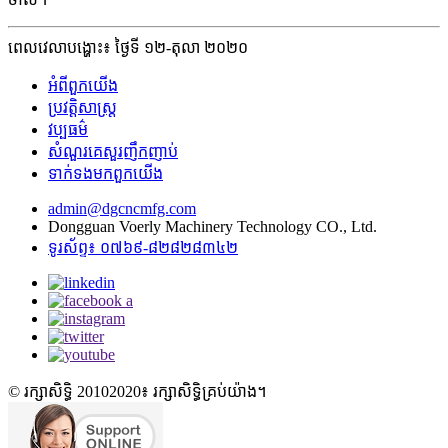
ពេលវេលាបង្ហោះ៖ ថ្ងៃទី ១២-តុលា ២០២០
អំពី​ពួក​យើង
ប្រវត្តិសាស្ត្រ
វប្បធម៌
សំណួរគេសួរញឹកញាប់
ទាក់ទង​មក​ពួក​យើង
admin@dgcncmfg.com
Dongguan Voerly Machinery Technology CO., Ltd.
ទូរស័ព្ទ៖ ០៧៦៩-៨២៨២៨៣៤២
© រក្សាសិទ្ធិ 20102020៖ រក្សាសិទ្ធិគ្រប់យ៉ាង។