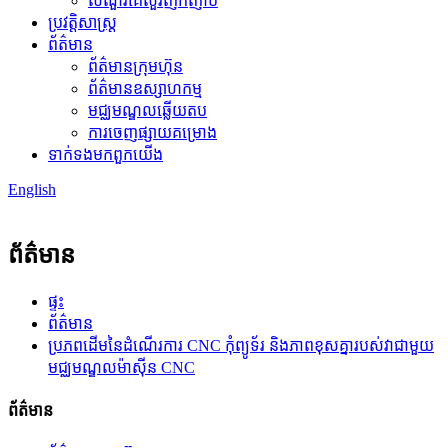
សំណួរគេសួរញឹកញាប់
ប្រវត្តិសាស្ត្រ
ព័ត៌មាន
ព័ត៌មានក្រុមហ៊ុន
ព័ត៌មានឧស្សាហកម្ម
មជ្ឈមណ្ឌលឆ្លើយតប
ការចេញផ្សាយគម្រោង
ទាក់ទង​មក​ពួក​យើង
English
ព័ត៌មាន
ផ្ទះ
ព័ត៌មាន
ប្រភពដើមនៃដំណើរការ CNC កុំព្យូទ័រ និងភាពខុសគ្នារបស់វាជាមួយ
មជ្ឈមណ្ឌលម៉ាស៊ីន CNC
ព័ត៌មាន