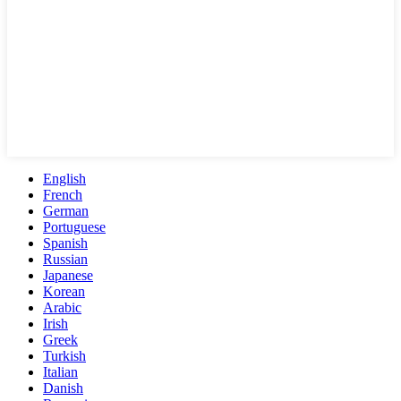
English
French
German
Portuguese
Spanish
Russian
Japanese
Korean
Arabic
Irish
Greek
Turkish
Italian
Danish