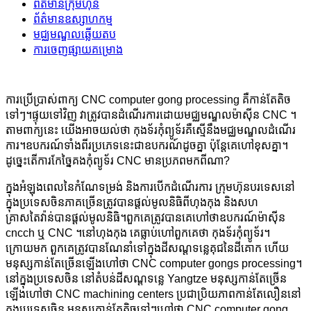
ព័ត៌មានក្រុមហ៊ុន
ព័ត៌មានឧស្សាហកម្ម
មជ្ឈមណ្ឌលឆ្លើយតប
ការចេញផ្សាយគម្រោង
ការប្រើប្រាស់ពាក្យ CNC computer gong processing គឺកាន់តែតិច
ទៅៗ។ផ្ទុយទៅវិញ វាត្រូវបានដំណើរការដោយមជ្ឈមណ្ឌលម៉ាស៊ីន CNC ។
តាម​ពាក្យ​នេះ យើង​អាច​យល់​ថា កុងទ័រ​កុំព្យូទ័រ​គឺ​ស្មើ​នឹង​មជ្ឈមណ្ឌល​ដំណើរ
ការ។ឧបករណ៍​ទាំង​ពីរ​ប្រភេទ​នេះ​ជា​ឧបករណ៍​ដូច​គ្នា ប៉ុន្តែ​គេ​ហៅ​ខុស​គ្នា។
ដូច្នេះ​តើ​ការ​កែច្នៃ​គង​កុំព្យូទ័រ CNC មាន​ប្រភព​មក​ពី​ណា?
ក្នុងអំឡុងពេលនៃកំណែទម្រង់ និងការបើកដំណើរការ ក្រុមហ៊ុនបរទេសនៅ
ក្នុងប្រទេសចិនភាគច្រើនត្រូវបានផ្តល់មូលនិធិពីហុងកុង និងសហ
គ្រាសតៃវ៉ាន់បានផ្តល់មូលនិធិ។ពួកគេត្រូវបានគេហៅថាឧបករណ៍ម៉ាស៊ីន
cncch ឬ CNC ។នៅហុងកុង គេធ្លាប់ហៅពួកគេថា កុងទ័រកុំព្យូទ័រ។
ក្រោយមក ពួកគេត្រូវបានណែនាំទៅក្នុងដីសណ្ដទន្លេគុជនៃដីគោក ហើយ
មនុស្សកាន់តែច្រើនឡើងហៅថា CNC computer gongs processing។
នៅក្នុងប្រទេសចិន នៅតំបន់ដីសណ្ដទន្លេ Yangtze មនុស្សកាន់តែច្រើន
ឡើងហៅថា CNC machining centers ប្រជាប្រិយភាពកាន់តែលឿននៅ
ក្នុងប្រទេសចិន មនុស្សកាន់តែតិចទៅៗហៅថា CNC computer gong