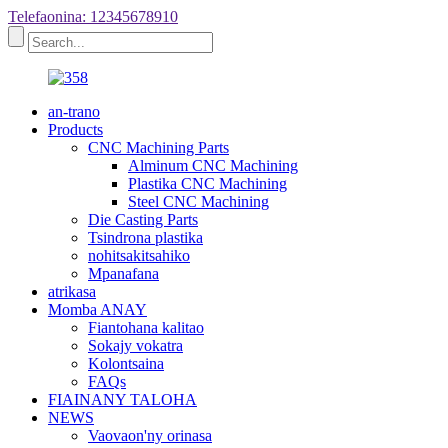
Telefaonina: 12345678910
an-trano
Products
CNC Machining Parts
Alminum CNC Machining
Plastika CNC Machining
Steel CNC Machining
Die Casting Parts
Tsindrona plastika
nohitsakitsahiko
Mpanafana
atrikasa
Momba ANAY
Fiantohana kalitao
Sokajy vokatra
Kolontsaina
FAQs
FIAINANY TALOHA
NEWS
Vaovaon'ny orinasa