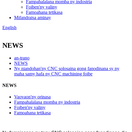
Fampahalalana momba ny indostria
Foiben'ny valiny
Famoahana tetikasa
Mifandraisa aminay
English
NEWS
an-trano
NEWS
Ny niandohan'ny CNC solosaina gong fanodinana sy ny
maha samy hafa ny CNC machining foibe
NEWS
Vaovaon'ny orinasa
Fampahalalana momba ny indostria
Foiben'ny valiny
Famoahana tetikasa