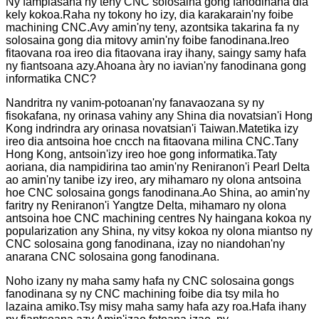
Ny fampiasana ny teny CNC solosaina gong fanodinana dia
kely kokoa.Raha ny tokony ho izy, dia karakarain'ny foibe
machining CNC.Avy amin'ny teny, azontsika takarina fa ny
solosaina gong dia mitovy amin'ny foibe fanodinana.Ireo
fitaovana roa ireo dia fitaovana iray ihany, saingy samy hafa
ny fiantsoana azy.Ahoana àry no iavian'ny fanodinana gong
informatika CNC?
Nandritra ny vanim-potoanan'ny fanavaozana sy ny
fisokafana, ny orinasa vahiny any Shina dia novatsian'i Hong
Kong indrindra ary orinasa novatsian'i Taiwan.Matetika izy
ireo dia antsoina hoe cncch na fitaovana milina CNC.Tany
Hong Kong, antsoin'izy ireo hoe gong informatika.Taty
aoriana, dia nampidirina tao amin'ny Reniranon'i Pearl Delta
ao amin'ny tanibe izy ireo, ary mihamaro ny olona antsoina
hoe CNC solosaina gongs fanodinana.Ao Shina, ao amin'ny
faritry ny Reniranon'i Yangtze Delta, mihamaro ny olona
antsoina hoe CNC machining centres Ny haingana kokoa ny
popularization any Shina, ny vitsy kokoa ny olona miantso ny
CNC solosaina gong fanodinana, izay no niandohan'ny
anarana CNC solosaina gong fanodinana.
Noho izany ny maha samy hafa ny CNC solosaina gongs
fanodinana sy ny CNC machining foibe dia tsy mila ho
lazaina amiko.Tsy misy maha samy hafa azy roa.Hafa ihany