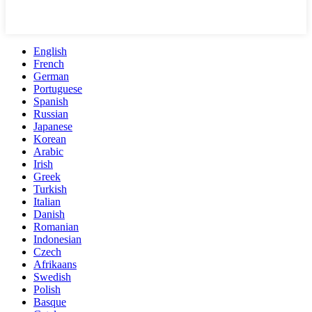
English
French
German
Portuguese
Spanish
Russian
Japanese
Korean
Arabic
Irish
Greek
Turkish
Italian
Danish
Romanian
Indonesian
Czech
Afrikaans
Swedish
Polish
Basque