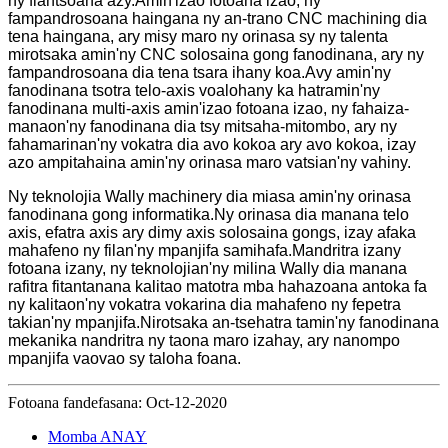
ny fiantsoana azy.Amin'izao fotoana izao, ny
fampandrosoana haingana ny an-trano CNC machining dia
tena haingana, ary misy maro ny orinasa sy ny talenta
mirotsaka amin'ny CNC solosaina gong fanodinana, ary ny
fampandrosoana dia tena tsara ihany koa.Avy amin'ny
fanodinana tsotra telo-axis voalohany ka hatramin'ny
fanodinana multi-axis amin'izao fotoana izao, ny fahaiza-
manaon'ny fanodinana dia tsy mitsaha-mitombo, ary ny
fahamarinan'ny vokatra dia avo kokoa ary avo kokoa, izay
azo ampitahaina amin'ny orinasa maro vatsian'ny vahiny.
Ny teknolojia Wally machinery dia miasa amin'ny orinasa
fanodinana gong informatika.Ny orinasa dia manana telo
axis, efatra axis ary dimy axis solosaina gongs, izay afaka
mahafeno ny filan'ny mpanjifa samihafa.Mandritra izany
fotoana izany, ny teknolojian'ny milina Wally dia manana
rafitra fitantanana kalitao matotra mba hahazoana antoka fa
ny kalitaon'ny vokatra vokarina dia mahafeno ny fepetra
takian'ny mpanjifa.Nirotsaka an-tsehatra tamin'ny fanodinana
mekanika nandritra ny taona maro izahay, ary nanompo
mpanjifa vaovao sy taloha foana.
Fotoana fandefasana: Oct-12-2020
Momba ANAY