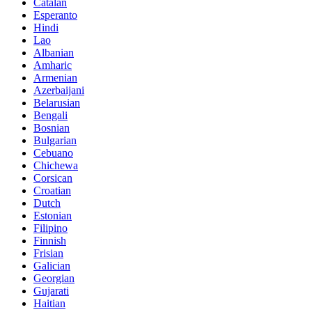
Catalan
Esperanto
Hindi
Lao
Albanian
Amharic
Armenian
Azerbaijani
Belarusian
Bengali
Bosnian
Bulgarian
Cebuano
Chichewa
Corsican
Croatian
Dutch
Estonian
Filipino
Finnish
Frisian
Galician
Georgian
Gujarati
Haitian