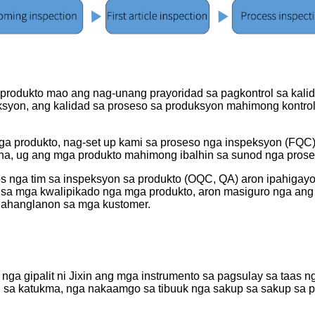
rodukto mao ang nag-unang prayoridad sa pagkontrol sa kalid
syon, ang kalidad sa proseso sa produksyon mahimong kontrol
a produkto, nag-set up kami sa proseso nga inspeksyon (FQC)
na, ug ang mga produkto mahimong ibalhin sa sunod nga pros
 nga tim sa inspeksyon sa produkto (OQC, QA) aron ipahigay
 sa mga kwalipikado nga mga produkto, aron masiguro nga ang
inahanglanon sa mga kustomer.
ga gipalit ni Jixin ang mga instrumento sa pagsulay sa taas n
i sa katukma, nga nakaamgo sa tibuuk nga sakup sa sakup sa p