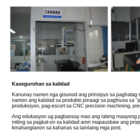
Kasegurohan sa kalidad
Kanunay namon nga gisunod ang prinsipyo sa paghatag s
namon ang kalidad sa produkto pinaagi sa paghiusa sa "p
produksiyon, pag-escort sa CNC precision machining, pr
Ang edukasyon ug pagbansay mao ang labing maayong pa
miting sa pagkat-on sa kalidad aron mapausbaw ang pro
kinahanglanon sa kahanas sa lainlaing mga post.