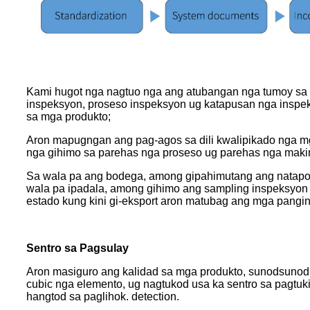
Kami hugot nga nagtuo nga ang atubangan nga tumoy sa p
inspeksyon, proseso inspeksyon ug katapusan nga inspek
sa mga produkto;
Aron mapugngan ang pag-agos sa dili kwalipikado nga mg
nga gihimo sa parehas nga proseso ug parehas nga maki
Sa wala pa ang bodega, among gipahimutang ang natapos
wala pa ipadala, among gihimo ang sampling inspeksyon
estado kung kini gi-eksport aron matubag ang mga pang
Sentro sa Pagsulay
Aron masiguro ang kalidad sa mga produkto, sunodsunod n
cubic nga elemento, ug nagtukod usa ka sentro sa pagtuk
hangtod sa paglihok. detection.