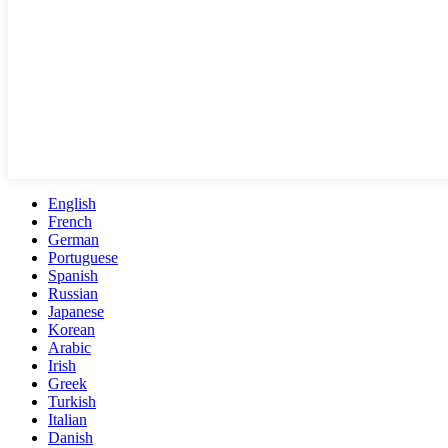
English
French
German
Portuguese
Spanish
Russian
Japanese
Korean
Arabic
Irish
Greek
Turkish
Italian
Danish