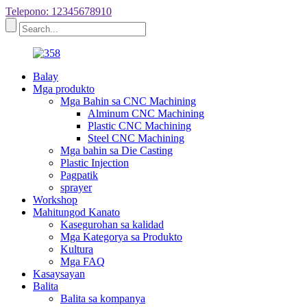
Telepono: 12345678910
Balay
Mga produkto
Mga Bahin sa CNC Machining
Alminum CNC Machining
Plastic CNC Machining
Steel CNC Machining
Mga bahin sa Die Casting
Plastic Injection
Pagpatik
sprayer
Workshop
Mahitungod Kanato
Kasegurohan sa kalidad
Mga Kategorya sa Produkto
Kultura
Mga FAQ
Kasaysayan
Balita
Balita sa kompanya