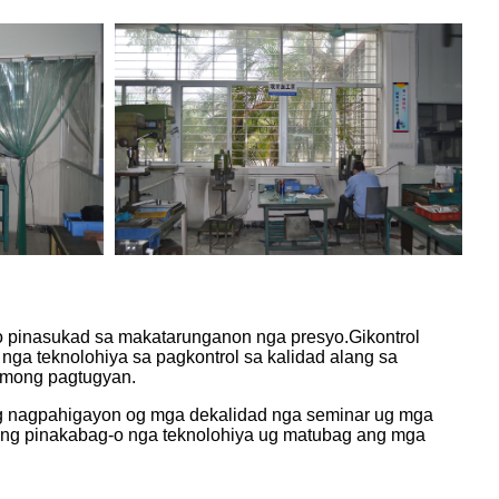
o pinasukad sa makatarunganon nga presyo.Gikontrol
ga teknolohiya sa pagkontrol sa kalidad alang sa
 imong pagtugyan.
g nagpahigayon og mga dekalidad nga seminar ug mga
ang pinakabag-o nga teknolohiya ug matubag ang mga