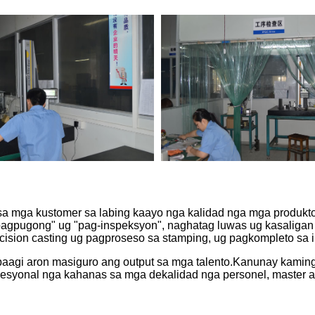
a mga kustomer sa labing kaayo nga kalidad nga mga produkt
agpugong" ug "pag-inspeksyon", naghatag luwas ug kasaligan n
ecision casting ug pagproseso sa stamping, ug pagkompleto sa
agi aron masiguro ang output sa mga talento.Kanunay kamin
pesyonal nga kahanas sa mga dekalidad nga personel, master 