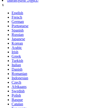
மின்னஞ்சல் அனுப்பு
x
English
French
German
Portuguese
Spanish
Russian
Japanese
Korean
Arabic
Irish
Greek
Turkish
Italian
Danish
Romanian
Indonesian
Czech
Afrikaans
Swedish
Polish
Basque
Catalan