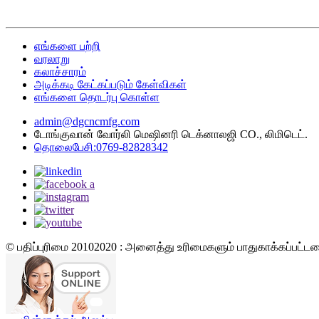
எங்களை பற்றி
வரலாறு
கலாச்சாரம்
அடிக்கடி கேட்கப்படும் கேள்விகள்
எங்களை தொடர்பு கொள்ள
admin@dgcncmfg.com
டோங்குவான் வோர்லி மெஷினரி டெக்னாலஜி CO., லிமிடெட்.
தொலைபேசி:0769-82828342
© பதிப்புரிமை 20102020 : அனைத்து உரிமைகளும் பாதுகாக்கப்பட்ட