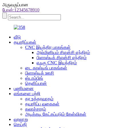
அருவருப்பான
போன்:12345678910
வீடு
தயாரிப்புகள்
CNC இயந்திர பாகங்கள்
அல்மினியம் சிஎன்சி எந்திரம்
பிளாஸ்டிக் சிஎன்சி எந்திரம்
எஃகு CNC இயந்திரம்
டை காஸ்டிங் பாகங்கள்
பிளாஸ்டிக் ஊசி
ஸ்டாம்பிங்
தெளிப்பான்
பணிமனை
எங்களை பற்றி
தர உத்தரவாதம்
தயாரிப்பு வகைகள்
கலாச்சாரம்
அடிக்கடி கேட்கப்படும் கேள்விகள்
வரலாறு
செய்தி