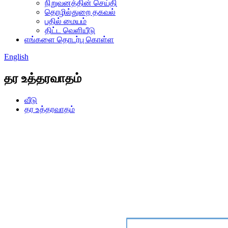
நிறுவனத்தின் செய்தி
தொழில்துறை தகவல்
பதில் மையம்
திட்ட வெளியீடு
எங்களை தொடர்பு கொள்ள
English
தர உத்தரவாதம்
வீடு
தர உத்தரவாதம்