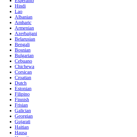
Esperanto
Hindi
Lao
Albanian
Amharic
Armenian
Azerbaijani
Belarusian
Bengali
Bosnian
Bulgarian
Cebuano
Chichewa
Corsican
Croatian
Dutch
Estonian
Filipino
Finnish
Frisian
Galician
Georgian
Gujarati
Haitian
Hausa