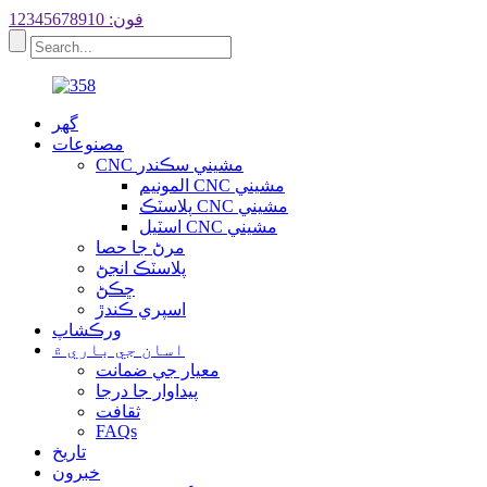
فون: 12345678910
گهر
مصنوعات
CNC مشيني سڪندر
المونيم CNC مشيني
پلاسٽڪ CNC مشيني
اسٽيل CNC مشيني
مرڻ جا حصا
پلاسٽڪ انجڻ
ڇڪڻ
اسپري ڪندڙ
ورڪشاپ
اسان جي باري ۾
معيار جي ضمانت
پيداوار جا درجا
ثقافت
FAQs
تاريخ
خبرون