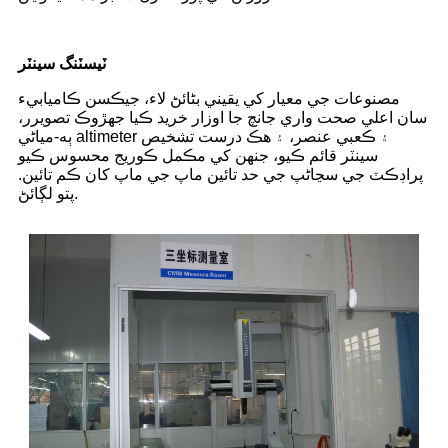
ٽيسٽنگ سينٽر
مصنوعات جي معيار کي يقيني بڻائڻ لاء، جيڪسن ڪاميابيء
سان اعلي صحت واري جانچ جا اوزار خريد ڪيا جهڙوڪ تصويرر،
ٻه-مياڻي altimeter ۽ ڪعبي عنصر، ۽ هڪ درست تشخيص
سينٽر قائم ڪيو، جنهن کي مڪمل ڪوريج محسوس ڪيو
پراڊڪٽ جي سڃاڻپ جي حد تائين ماپ جي ماپ کان ڪم تائين.
پتو لڳائڻ.