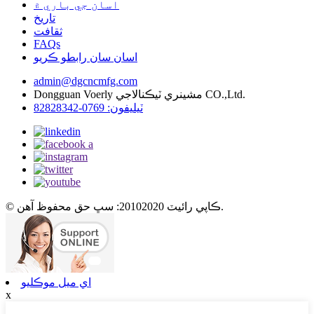
اسان جي باري ۾
تاريخ
ثقافت
FAQs
اسان سان رابطو ڪريو
admin@dgcncmfg.com
Dongguan Voerly مشينري ٽيڪنالاجي CO.,Ltd.
ٽيليفون: 0769-82828342
© ڪاپي رائيٽ 20102020: سڀ حق محفوظ آهن.
اي ميل موڪليو
x