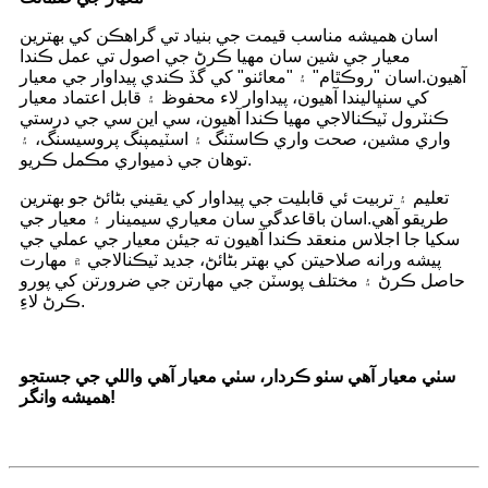
اسان هميشه مناسب قيمت جي بنياد تي گراهڪن کي بهترين
معيار جي شين سان مهيا ڪرڻ جي اصول تي عمل ڪندا
آهيون.اسان "روڪٿام" ۽ "معائنو" کي گڏ ڪندي پيداوار جي معيار
کي سنڀاليندا آهيون، پيداوار لاء محفوظ ۽ قابل اعتماد معيار
ڪنٽرول ٽيڪنالاجي مهيا ڪندا آهيون، سي اين سي جي درستي
واري مشين، صحت واري ڪاسٽنگ ۽ اسٽيمپنگ پروسيسنگ، ۽
توهان جي ذميواري مڪمل ڪريو.
تعليم ۽ تربيت ئي قابليت جي پيداوار کي يقيني بڻائڻ جو بهترين
طريقو آهي.اسان باقاعدگي سان معياري سيمينار ۽ معيار جي
سکيا جا اجلاس منعقد ڪندا آهيون ته جيئن معيار جي عملي جي
پيشه ورانه صلاحيتن کي بهتر بڻائڻ، جديد ٽيڪنالاجي ۾ مهارت
حاصل ڪرڻ ۽ مختلف پوسٽن جي مهارتن جي ضرورتن کي پورو
ڪرڻ لاءِ.
سٺي معيار آهي سٺو ڪردار، سٺي معيار آهي واللي جي جستجو
هميشه وانگر!