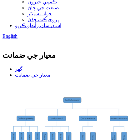
ڪمپني خبرون
صنعت جي ڄاڻ
جواب سينٽر
پروجيڪٽ ڇڏڻ
اسان سان رابطو ڪريو
English
معيار جي ضمانت
گهر
معيار جي ضمانت