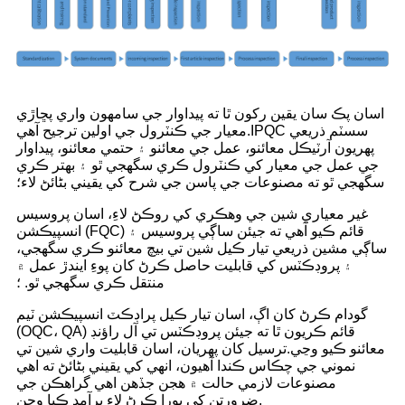
اسان پڪ سان يقين رکون ٿا ته پيداوار جي سامهون واري پڇاڙي
معيار جي ڪنٽرول جي اولين ترجيح آهي.IPQC سسٽم ذريعي
پهريون آرٽيڪل معائنو، عمل جي معائنو ۽ حتمي معائنو، پيداوار
جي عمل جي معيار کي ڪنٽرول ڪري سگهجي ٿو ۽ بهتر ڪري
سگهجي ٿو ته مصنوعات جي پاسن جي شرح کي يقيني بڻائڻ لاء؛
غير معياري شين جي وهڪري کي روڪڻ لاءِ، اسان پروسيس
انسپيڪشن (FQC) قائم ڪيو آهي ته جيئن ساڳي پروسيس ۽
ساڳي مشين ذريعي تيار ڪيل شين تي بيچ معائنو ڪري سگهجي،
۽ پروڊڪٽس کي قابليت حاصل ڪرڻ کان پوءِ ايندڙ عمل ۾
منتقل ڪري سگهجي ٿو. ؛
گودام ڪرڻ کان اڳ، اسان تيار ڪيل پراڊڪٽ انسپيڪشن ٽيم
(OQC، QA) قائم ڪريون ٿا ته جيئن پروڊڪٽس تي آل راؤنڊ
معائنو ڪيو وڃي.ترسيل کان پهريان، اسان قابليت واري شين تي
نموني جي چڪاس ڪندا آهيون، انهي کي يقيني بڻائڻ ته اهي
مصنوعات لازمي حالت ۾ هجن جڏهن اهي گراهڪن جي
ضرورتن کي پورا ڪرڻ لاء برآمد ڪيا وڃن.