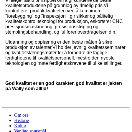
Vi følger alltid prinsippet om å gi kundene de beste
kvalitetsproduktene på grunnlag av rimelig pris.Vi
kontrollerer produktkvaliteten ved å kombinere
"forebygging" og "inspeksjon", gir sikker og pålitelig
kvalitetskontrollteknologi for produksjon, eskorterer CNC
presisjonsmaskinering, presisjonsstøping og
stemplingsbehandling, og fullfører overdragelsen din.
Utdanning og opplæring er den beste måten å sikre
produksjon av talenter.Vi holder jevnlig kvalitetsseminarer
og kvalitetslæringsmøter for å forbedre de faglige
ferdighetene til kvalitetspersonell, mestre den nyeste
teknologien og møte ferdighetskravene til ulike stillinger.
God kvalitet er en god karakter, god kvalitet er jakten
på Wally som alltid!
Om oss
Historie
Kultur
Vanlige spørsmål