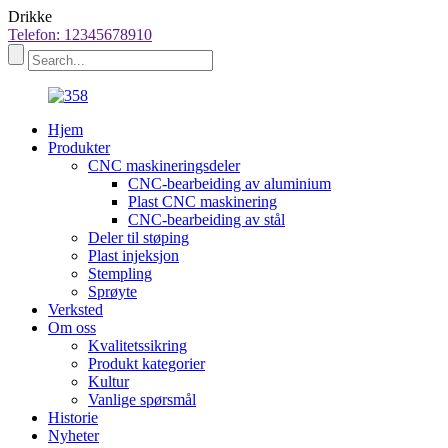
Drikke
Telefon: 12345678910
Hjem
Produkter
CNC maskineringsdeler
CNC-bearbeiding av aluminium
Plast CNC maskinering
CNC-bearbeiding av stål
Deler til støping
Plast injeksjon
Stempling
Sprøyte
Verksted
Om oss
Kvalitetssikring
Produkt kategorier
Kultur
Vanlige spørsmål
Historie
Nyheter