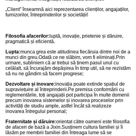
„Client” înseamnă aici reprezentarea clienților, angajaților,
furnizorilor, întreprinderilor și societății!
Filosofia afacerilor:
luptă, inovație, prietenie și dăruire,
pragmatică și eficientă.
Lupta:
munca grea este atitudinea fiecăruia dintre noi de a
munci din greu.Odată ce ne slăbim, vom fi eliminați.Prin
urmare, subliniem că ar trebui să ținem pasul unul cu
celălalt, să încurajăm depășirea în timp util, să ne rezistăm
să nu ne gândim să facem progrese;
Dezvoltare și inovare:
inovația poate extinde spațiul de
supraviețuire al întreprinderii.Pe premisa conformării cu
reglementările, toți angajații pot participa în multe domenii
precum inovarea sistemelor și inovarea proceselor prin
activități de studiu ample, astfel încât să realizeze
inovarea întregului personal;
Fraternitate și dăruire:
orientat către oameni este filosofia
de afaceri de bază a Jixin.Susținem cultura familiei și îi
lăsăm pe membrii familiei din întreaga lume să se