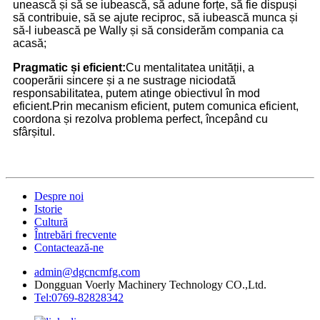
unească și să se iubească, să adune forțe, să fie dispuși
să contribuie, să se ajute reciproc, să iubească munca și
să-l iubească pe Wally și să considerăm compania ca
acasă;
Pragmatic și eficient:
Cu mentalitatea unității, a
cooperării sincere și a ne sustrage niciodată
responsabilitatea, putem atinge obiectivul în mod
eficient.Prin mecanism eficient, putem comunica eficient,
coordona și rezolva problema perfect, începând cu
sfârșitul.
Despre noi
Istorie
Cultură
Întrebări frecvente
Contactează-ne
admin@dgcncmfg.com
Dongguan Voerly Machinery Technology CO.,Ltd.
Tel:0769-82828342