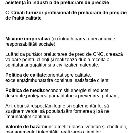
asistență în industria de prelucrare de precizie
C. Creați furnizor profesional de prelucrare de precizie
de înaltă calitate
Misiune corporativă:
(cu întruchiparea unei anumite
responsabilități sociale)
Luând ca purtător prelucrarea de precizie CNC, creează
valoare pentru clienți și realizează dubla recoltă a
spiritului angajaților și a civilizației materiale.
Politica de calitate:
orientat spre calitate,
excelență;imbunatatire continua, satisfactie client
Politica de mediu:
economisiți energie și reduceți
deșeurile;protejarea pământului și prevenirea poluării;
Ar trebui să respectăm legile și reglementările, să
susținem verde, să popularizăm formarea și să ne
îmbunătățim continuu.
Valorile de bază:
muncă meticuloasă, venituri și cheltuieli,
managementul integrității, realizarea clienților.