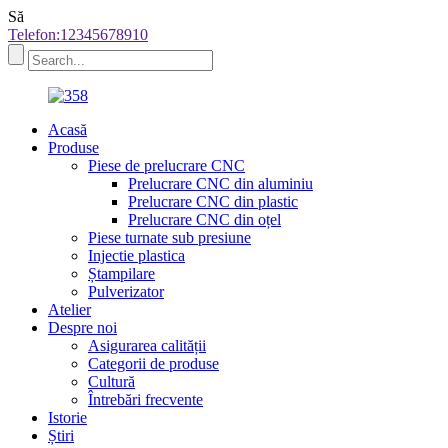
Să
Telefon:12345678910
Acasă
Produse
Piese de prelucrare CNC
Prelucrare CNC din aluminiu
Prelucrare CNC din plastic
Prelucrare CNC din oțel
Piese turnate sub presiune
Injectie plastica
Ștampilare
Pulverizator
Atelier
Despre noi
Asigurarea calității
Categorii de produse
Cultură
Întrebări frecvente
Istorie
Știri