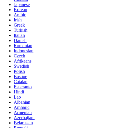
Japanese
Korean
Arabic
Irish
Greek
Turkish
Italian
Danish
Romanian
Indonesian
Czech
Afrikaans
Swedish
Polish
Basque
Catalan
Esperanto
Hindi
Lao
Albanian
Amharic
Armenian
Azerbaijani
Belarusian
Bengali