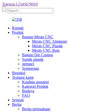
Telepon:12345678910
Rumah
Produk
Bagian Mesin CNC
Mesin CNC Alminum
Mesin CNC Plastik
Mesin CNC Baja
Bagian Die Casting
Suntik plastik
stempel
Semprotan
Bengkel
Tentang kami
Kualitas asuransi
Kategori Produk
Budaya
FAQ
Sejarah
Berita
Berita perusahaan