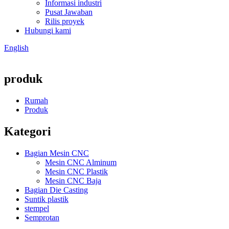
Informasi industri
Pusat Jawaban
Rilis proyek
Hubungi kami
English
produk
Rumah
Produk
Kategori
Bagian Mesin CNC
Mesin CNC Alminum
Mesin CNC Plastik
Mesin CNC Baja
Bagian Die Casting
Suntik plastik
stempel
Semprotan