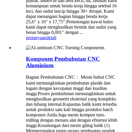
plastik, undercut dan area kecil, dll, fasilitas kami
kemampuan untuk benda kerja hingga setebal 16
inci, dan sudut lancip hingga 30+ derajat, Kami
dapat menangani bagian hingga benda kerja
25,6” x 16” x 17,75″.Pemotongan kawat halus
kami dapat menghasilkan bentuk dan sudut yang
benar hingga 0,001" dengan ...
pertanyaan
detail
Komponen Pembubutan CNC
Aluminium
Bagian Pembubutan CNC： Mesin bubut CNC
kami memungkinkan pembubutan plastik dan
logam dengan kecepatan tinggi dan kualitas
tinggi.Proses pembubutan memungkinkan untuk
menghasilkan geometri eksternal yang kompleks
dan lubang internal.Kapasitas balik kami tersedia
untuk produksi satu kali hingga produksi batch
komponen Anda.Juga mesin kompon turn-
milling dengan menara alat dengan efisiensi lebih
tinggi.Keuntungan dari mesin giling balik (1)
Mempersingkat rantai proses pembuatan produk