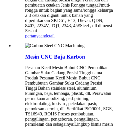
pembuatan cetakan Jenis Rongga tunggal/muti-
rongga untuk bagian yang sama/rongga keluarga
2-3 cetakan diganti untuk bahan yang
dipertukarkan SKD61, H13, Dievar, QDN,
8407, 2234V, TQ1, 2343, 45#Steel , dll dimensi
Sesuai...
pertanyaan
detail
Mesin CNC Baja Karbon
Pesanan Kecil Mesin Bubut CNC Pembalikan
Gambar Suku Cadang Presisi Tinggi nama
Produk Pesanan Kecil Mesin Bubut CNC
Pembubutan Gambar Suku Cadang Presisi
Tinggi Bahan stainless steel, aluminium,
kuningan, baja, tembaga, plastik, dll. Perawatan
permukaan anodizing, pad-printing,
elektroplating, lukisan , peledakan pasir,
pemolesan cermin, dll. Sertifikat ISO9001, SGS,
TS16949, ROHS Proses pembubutan,
penggilingan, pengeboran, penggilingan,
pemolesan dan sebagainya;Lingkup bisnis mesin