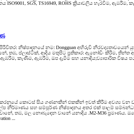
තිකය ISO9001, SGS, TS16949, ROHS ක්‍රියාවලිය හැරවීම, ඇඹරීම, 
රණ
ිරිවිතර: නිෂ්පාදනයේ නම: Dongguan අභිරුචි නිරවද්‍යතාවයෙ
නේ, තඹ, ප්ලාස්ටික්, ආදිය මතුපිට ප්‍රතිකාර: ඇනෝඩිං කිරීම, තීන්
ම, ඇඹරීම, කැණීම, ඇඹරීම, ඔප දැමීම සහ යනාදිය;ව්‍යාපාරික විෂය
නුයේ කොටස් සිය ගණනකින් එකකින් ඉවත් කිරීම අවශ්‍ය වන ව්‍යාප
ල්ප නිර්මාණය සහ සම්පූර්ණ නිෂ්පාදනය අතර එක් පාලම් සම්බන්ධ
 මිශ්‍ර වානේ, තඹ, මල නොබැඳෙන වානේ යනාදිය .M2-M36 ප්‍රමාණ
tion ...