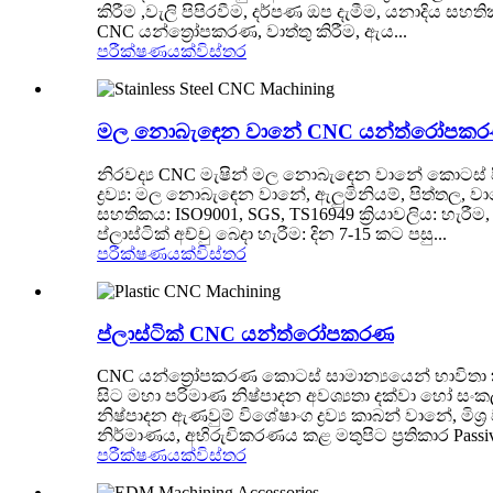
කිරීම ,වැලි පිපිරවීම, දර්පණ ඔප දැමීම, යනාදිය සහ
CNC යන්ත්‍රෝපකරණ, වාත්තු කිරීම, ඇය...
පරීක්ෂණයක්
විස්තර
මල නොබැඳෙන වානේ CNC යන්ත්රෝපක
නිරවද්‍ය CNC මැෂින් මල නොබැඳෙන වානේ කොටස් ප
ද්‍රව්‍ය: මල නොබැඳෙන වානේ, ඇලුමිනියම්, පිත්තල, වා
සහතිකය: ISO9001, SGS, TS16949 ක්‍රියාවලිය: හැරී
ප්ලාස්ටික් අච්චු බෙදා හැරීම: දින 7-15 කට පසු...
පරීක්ෂණයක්
විස්තර
ප්ලාස්ටික් CNC යන්ත්රෝපකරණ
CNC යන්ත්‍රෝපකරණ කොටස් සාමාන්‍යයෙන් භාවිතා කර
සිට මහා පරිමාණ නිෂ්පාදන අවශ්‍යතා දක්වා හෝ සංක
නිෂ්පාදන ඇණවුම් විශේෂාංග ද්‍රව්‍ය කාබන් වානේ,
නිර්මාණය, අභිරුචිකරණය කළ මතුපිට ප්‍රතිකාර Passiva
පරීක්ෂණයක්
විස්තර