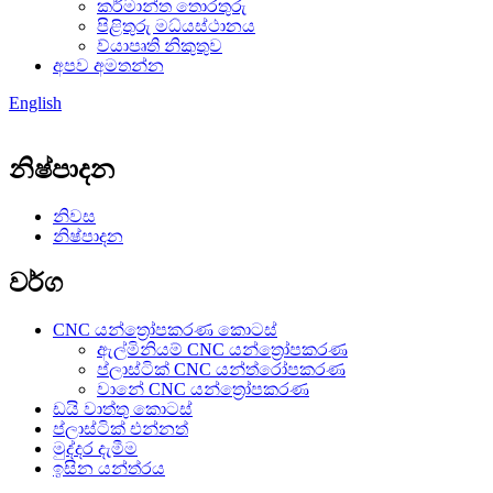
කර්මාන්ත තොරතුරු
පිළිතුරු මධ්යස්ථානය
ව්යාපෘති නිකුතුව
අපව අමතන්න
English
නිෂ්පාදන
නිවස
නිෂ්පාදන
වර්ග
CNC යන්ත්‍රෝපකරණ කොටස්
ඇල්මිනියම් CNC යන්ත්‍රෝපකරණ
ප්ලාස්ටික් CNC යන්ත්රෝපකරණ
වානේ CNC යන්ත්‍රෝපකරණ
ඩයි වාත්තු කොටස්
ප්ලාස්ටික් එන්නත්
මුද්දර දැමීම
ඉසින යන්ත්රය