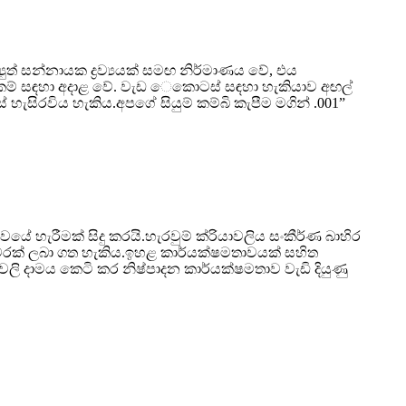
ත් සන්නායක ද්‍රව්‍යයක් සමඟ නිර්මාණය වේ, එය
පහසුකම් සඳහා අදාළ වේ. වැඩ ෙකොටස් සඳහා හැකියාව අඟල්
ිරවිය හැකිය.අපගේ සියුම් කම්බි කැපීම මගින් .001”
හැරීමක් සිදු කරයි.හැරවුම් ක්රියාවලිය සංකීර්ණ බාහිර
් වරක් ලබා ගත හැකිය.ඉහළ කාර්යක්ෂමතාවයක් සහිත
ාවලි දාමය කෙටි කර නිෂ්පාදන කාර්යක්ෂමතාව වැඩි දියුණු