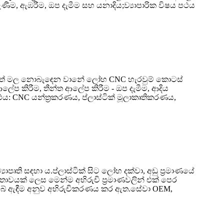
කැණීම, ඇඹරීම, ඔප දැමීම සහ යනාදිය;ව්‍යාපාරික විෂය පථය
න් යුත් මල නොබැඳෙන වානේ ලෝහ CNC හැරවුම් කොටස්
ත ආලේප කිරීම, තීන්ත ආලේප කිරීම - ඔප දැමීම, ආදිය
 පථය: CNC යන්ත්‍රකරණය, ප්ලාස්ටික් මූලාකෘතිකරණය,
ෘති සඳහා ය.ප්ලාස්ටික් සිට ලෝහ දක්වා, අඩු ප්‍රමාණයේ
තාවයක් ලෙස මෙන්ම අභිරුචි ප්‍රමාණවලින් එක් පෙර
ය. ඔබේ ඇඳීම අනුව අභිරුචිකරණය කර ඇත.සේවා OEM,