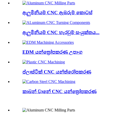
ඇලුමිනියම් CNC ඇඹරුම් කොටස්
ඇලුමිනියම් CNC හැරවුම් සංයුක්තය...
EDM යන්ත්‍රෝපකරණ උපාංග
ප්ලාස්ටික් CNC යන්ත්රෝපකරණ
කාබන් වානේ CNC යන්ත්‍රෝපකරණ