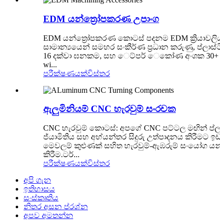
EDM යන්ත්‍රෝපකරණ උපාංග
EDM යන්ත්‍රෝපකරණ කොටස් පදනම EDM ක්‍රියාවලිය ඉ
සාමාන්‍යයෙන් සමහර සංකීර්ණ ප්‍රධාන කරුණු, ප්ලාස
16 දක්වා ඝනකම, සහ ෙට්පර් ෙකෝණ අංශක 30+ දක්ව
wi...
පරීක්ෂණයක්
විස්තර
ඇලුමිනියම් CNC හැරවුම් සංරචක
CNC හැරවුම් කොටස්: අපගේ CNC පට්ටල මඟින් ප්ලා
ජ්යාමිතිය සහ අභ්යන්තර සිදුරු උත්පාදනය කිරීමට
මෙවලම් කුළුණක් සහිත හැරවුම්-ඇඹරුම් සංයෝග යන්ත්‍
කිරීම.ටර්...
පරීක්ෂණයක්
විස්තර
අපි ගැන
ඉතිහාසය
සංස්කෘතිය
නිතර අසන ප්රශ්න
අපව අමතන්න