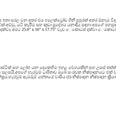
තා සරල වන අතර එය ඉලෙක්ට්‍රෝඩ ගිනි පුපුරක් අතර ඕනෑම විද්‍යු
්ටික් අච්චු, යටි කැපීම සහ කුඩා ප්‍රදේශය යනාදිය සඳහා අපගේ 
ා, අපට 25.6” x 16” x 17.75″ වැඩ ෙකොටස් දක්වා ෙකොටස් හැස
ස්ටික් සහ ලෝහ යන දෙකෙහිම ඉහළ වේගයකින් සහ උසස් තත්ත්වයේ 
 ඉඩ සලසයි.අපගේ හැරවුම් ධාරිතාව ඔබේ සංරචක නිෂ්පාදනයට එක
රය.හැරවුම් ඇඹරුම් යන්තයේ වාසිය (1) නිෂ්පාදන නිෂ්පාදන ක්‍රිය