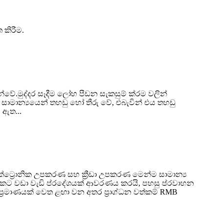
 කිරීම.
ින්වේ.මුද්දර සෑදීම ලෝහ පීඩන සැකසුම් ක්රම වලින්
ව්‍ය සාමාන්‍යයෙන් තහඩු හෝ තීරු වේ, එබැවින් එය තහඩු
 ඇත...
ක්ට්‍රොනික උපකරණ සහ ක්‍රීඩා උපකරණ මෙන්ම සාමාන්‍ය
800 කට වඩා වැඩි ප්රදේශයක් ආවරණය කරයි, පහසු ප්රවාහන
්‍රමාණයක් වෙත ළඟා වන අතර ප්‍රාග්ධන වත්කම් RMB