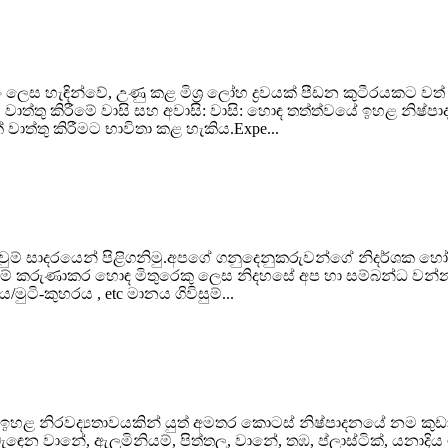
්ටිං ලෙස හැඳින්වේ, උණු කළ මිශ්‍ර ලෝහ ද්‍රවයක් පීඩන කුටීරයකට ව
ඩයි වාත්තු කිරීමේ වාසි සහ අවාසි: වාසි: හොඳ තත්ත්වයේ ඉහළ නිෂ්
 වාත්තු කිරීමට භාවිතා කළ හැකිය.Expe...
ම් සාදරයෙන් පිළිගනිමු.අපගේ ගනුදෙනුකරුවන්ගේ නිදර්ශක හෝ ම
 කරුණාකර හොඳ මිතුරෙකු ලෙස නිදහසේ අප හා සම්බන්ධ වන්න.රේග
ටි-කුහරය , etc මානය ගිවිසුම්...
ීම ඉහළ නිරවද්‍යතාවයකින් යුත් අමතර කොටස් නිෂ්පාදනයේ නම කුඩා
ැඳෙන වානේ, ඇලුමිනියම්, පිත්තල, වානේ, තඹ, ප්ලාස්ටික්, යනාදිය 