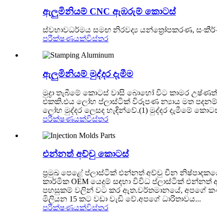
ඇලුමිනියම් CNC ඇඹරුම් කොටස්
ස්වභාවධර්මය සමඟ නිරවද්‍ය යන්ත්‍රෝපකරණ, සංකීර්
පරීක්ෂණයක්
විස්තර
ඇලුමිනියම් මුද්දර දැමීම
මුද්‍රා තැබීමේ කොටස් වාසි බොහෝ විට කාමර උෂ්ණත්වය
එකකි.එය ලෝහ ප්ලාස්ටික් විරූපණ න්‍යාය මත පදනම් වූ 
ලෝහ මුද්දර ලෙසද හැඳින්වේ.(1) මුද්දර දැමීමේ කො
පරීක්ෂණයක්
විස්තර
එන්නත් අච්චු කොටස්
ප්‍රමුඛ පෙළේ ප්ලාස්ටික් එන්නත් අච්චු චීන නිෂ්
කාර්මික OEM යෙදුම් සඳහා විවිධ ප්ලාස්ටික් එන්න
පහසුකම් වලින් වට කර ඇත.වර්තමානයේ, අපගේ කණ්ඩ
මිලියන 15 කට වඩා වැඩි වේ.අපගේ ධාරිතාවය...
පරීක්ෂණයක්
විස්තර