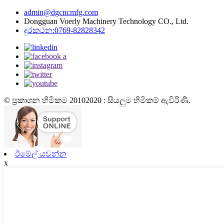
admin@dgcncmfg.com
Dongguan Voerly Machinery Technology CO., Ltd.
දුරකථන:0769-82828342
© ප්‍රකාශන හිමිකම 20102020 : සියලුම හිමිකම් ඇවිරිණි.
ඊමේල් යවන්න
x