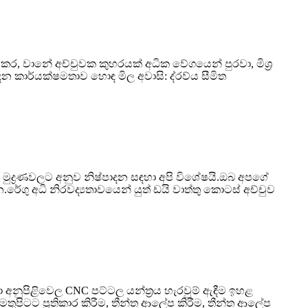
ත් කර, වානේ අච්චුවක කුහරයක් අධික වේගයෙන් පුරවා, මිශ්‍ර
පාදන කාර්යක්ෂමතාව හොඳ මිල අවාසි: ද්රව්ය සීමිත
ුද්‍රණවලට අනුව නිෂ්පාදන සඳහා අපි විශේෂයි.ඔබ අපගේ
ු අධි නිරවද්‍යතාවයෙන් යුත් ඩයි වාත්තු කොටස් අච්චුව
 අනුපිළිවෙල CNC පට්ටල යන්ත්‍රය හැරවුම් ඇඳීම ඉහළ
මතුපිටට ප්‍රතිකාර කිරීම, තීන්ත ආලේප කිරීම, තීන්ත ආලේප