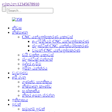
දුරකථන:12345678910
නිවස
නිෂ්පාදන
CNC යන්ත්‍රෝපකරණ කොටස්
ඇල්මිනියම් CNC යන්ත්‍රෝපකරණ
ප්ලාස්ටික් CNC යන්ත්රෝපකරණ
වානේ CNC යන්ත්‍රෝපකරණ
ඩයි වාත්තු කොටස්
ප්ලාස්ටික් එන්නත්
මුද්දර දැමීම
ඉසින යන්ත්රය
වැඩමුළුව
අපි ගැන
ගුණත්ව සහතිකය
නිෂ්පාදන කාණ්ඩ
සංස්කෘතිය
නිතර අසන ප්රශ්න
ඉතිහාසය
පුවත්
සමාගම් පුවත්