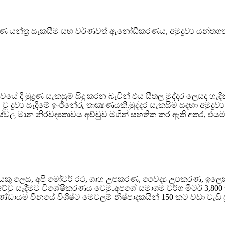
ණ යන්ත්‍ර සැකසීම සහ වර්ණවත් ඇනෝඩීකරණය, අමුද්‍රව්‍ය යන්තගත
ේ දී මුද්‍රණ සැකසුම් සිදු කරන බැවින් එය සීතල මුද්දර ලෙසද හැඳ
ද්‍රව්‍ය සෑදීමේ ඉංජිනේරු තාක්‍ෂණයකි.මුද්දර සැකසීම සඳහා අමුද්‍ර
ටස්වල මාන නිරවද්‍යතාවය අච්චුව මගින් සහතික කර ඇති අතර, එයම
පාදකයෙකු ලෙස, අපි මෝටර් රථ, ගෘහ උපකරණ, වෛද්‍ය උපකරණ, ඉලෙ
ත් අච්චු සෑදීමට විශේෂීකරණය වෙමු.අපගේ සමාගම වර්ග මීටර් 3,
ායම චීනයේ විශිෂ්ට මෙවලම් නිෂ්පාදකයින් 150 කට වඩා වැඩි ප