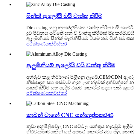
සින්ක් ඇලෝයි ඩයි වාත්තු කිරීම
Die casting යනු කුමක්ද?පීඩන වාත්තු කිරීම ඩයි කාස
ද්‍රව පීඩනය යටතේ ඝන වී වාත්තු කිරීමක් සිදු කරයි.
ඇලුමිනියම් සින්ක් මැග්නීසියම් ඊයම් තඹ ටින් පමණක්
පරීක්ෂණයක්
විස්තර
ඇලුමිනියම් ඇලෝයි ඩයි වාත්තු කිරීම
අභිරුචි කළ නිර්මාණ පිළිගනු ලැබේ.OEM/ODM ඇණවු
නිෂ්පාදන සහ සේවාව ගැන උනන්දුවක් දක්වන්නේ නම්
සකස් කිරීම සහ සෑදීම එකම කොටස් සඳහා තනි කුහරය/මු
පරීක්ෂණයක්
විස්තර
කාබන් වානේ CNC යන්ත්‍රෝපකරණ
කුඩා අනුපිළිවෙල CNC පට්ටල යන්ත්‍රය හැරවුම් ඇඳ
නිරවද්‍යතාවයකින් යුත් අමතර කොටස් ද්‍රව්‍ය මල නොබ